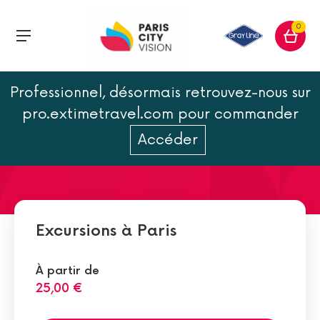
0
Professionnel, désormais retrouvez-nous sur
De Paris à Roissy : comment
pro.extimetravel.com pour commander
se déplacer ?
Accéder
Excursions à Paris
À partir de
25,00 €