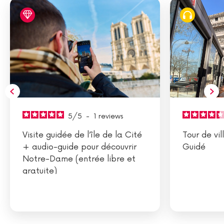
5
/
5
-
1
reviews
Visite guidée de l’île de la Cité
Tour de vil
+ audio-guide pour découvrir
Guidé
Notre-Dame (entrée libre et
gratuite)