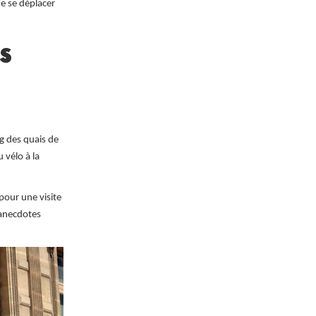
de se déplacer
s
ng des quais de
 vélo à la
pour une visite
 anecdotes