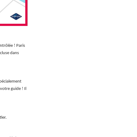
ntrôlée ! Paris
ncluse dans
spécialement
otre guide ! Il
ier.