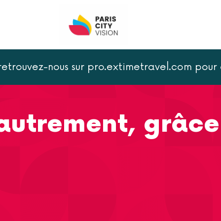
 retrouvez-nous sur pro.extimetravel.com po
ement, grâce à un tour en vélo !
 autrement, grâce
!