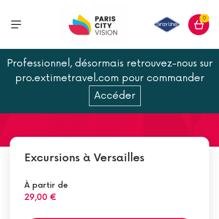
0
Professionnel, désormais retrouvez-nous sur
Le château de Versailles en
pro.extimetravel.com pour commander
25 chiffres
Accéder
Excursions à Versailles
À partir de
29,00 €