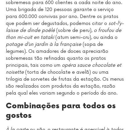
sobremesa para 600 clientes a cada noite do ano.
Uma brigada de 120 pessoas garante o serviço
para 600.000 convivas por ano. Dentre os pratos
que podem ser degustados, podemos citar o
sot-l’y-
laisse de dinde poêlé
(sobre de peru),
o froufou de
thon mi-cuit en tataki
(atum semi-cru), ou ainda o
potage d’un jardin à la française
(sopa de
legumes). Os amadores de doces apreciarão
sobremesas tão refinadas quanto os pratos
principais, tais como um
opéra sauce chocolate et
noisette
(torta de chocolate e avelã) ou uma
trilogia de sorvetes de frutas da estação. Os menus
são realizados com produtos da estação, razão
pela qual eles variam segundo o período do ano.
Combinações para todos os
gostos
À la carte
ou não, o restaurante é acessível à todos