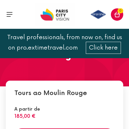
0
Travel professionals, from now on, find us
Os jantares no restaurante
on pro.extimetravel.com
Click here
do Moulin Rouge
Tours ao Moulin Rouge
A partir de
185,00 €