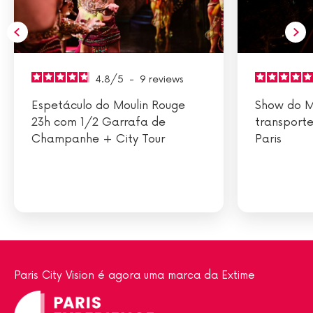
4.8
/
5
-
9
reviews
Espetáculo do Moulin Rouge
Show do M
23h com 1/2 Garrafa de
transporte
Champanhe + City Tour
Paris
Paris City Vision é agora uma marca da Extime