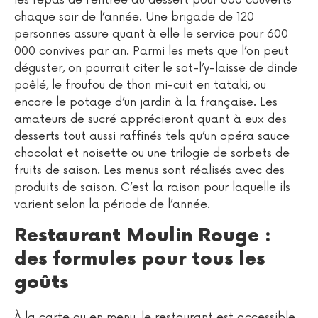
les repas de l’entrée au dessert pour 600 couverts
chaque soir de l’année. Une brigade de 120
personnes assure quant à elle le service pour 600
000 convives par an. Parmi les mets que l’on peut
déguster, on pourrait citer le sot-l’y-laisse de dinde
poêlé, le froufou de thon mi-cuit en tataki, ou
encore le potage d’un jardin à la française. Les
amateurs de sucré apprécieront quant à eux des
desserts tout aussi raffinés tels qu’un opéra sauce
chocolat et noisette ou une trilogie de sorbets de
fruits de saison. Les menus sont réalisés avec des
produits de saison. C’est la raison pour laquelle ils
varient selon la période de l’année.
Restaurant Moulin Rouge :
des formules pour tous les
goûts
À la carte ou en menu, le restaurant est accessible