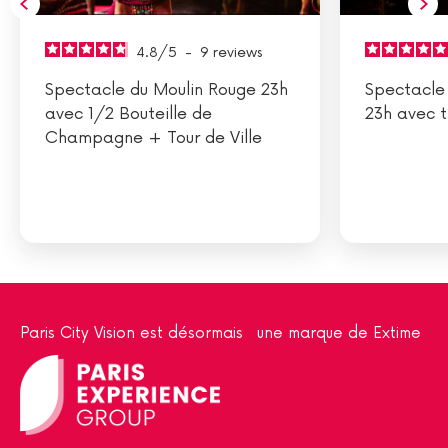
4.8
/
5
-
9
reviews
Spectacle du Moulin Rouge 23h
Spectacle
avec 1/2 Bouteille de
23h avec t
Champagne + Tour de Ville
Paris City Vision est désormais une marque de Extime