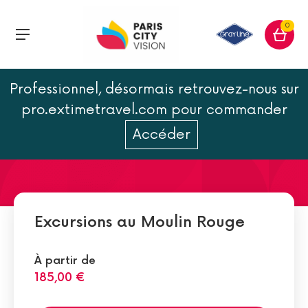
0
Professionnel, désormais retrouvez-nous sur
Les dîners au restaurant du
pro.extimetravel.com pour commander
Moulin Rouge
Accéder
Excursions au Moulin Rouge
À partir de
185,00 €