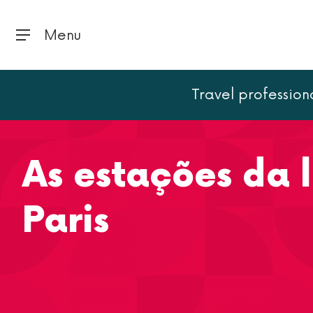
Menu
Travel profession
Página inicial
Paris
As estações da linha 14 do metr
As estações da 
Paris