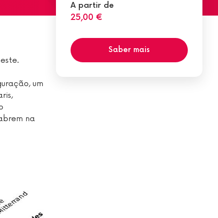
A partir de
25,00 €
Saber mais
este.
guração, um
ris,
o
 abrem na