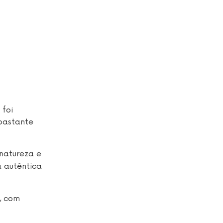
 foi
 bastante
natureza e
a autêntica
, com