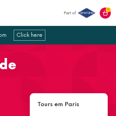
0
Part of
com
Click here
 de
Tours em Paris