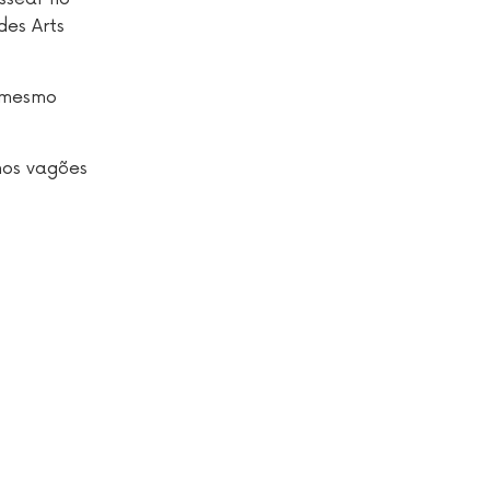
es Arts
o mesmo
nos vagões