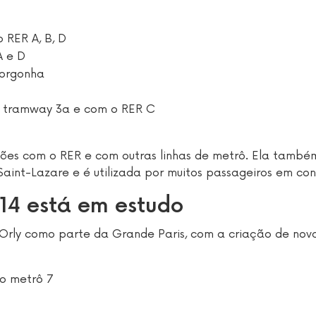
o RER A, B, D
A e D
Borgonha
 tramway 3a e com o RER C
ões com o RER e com outras linhas de metrô. Ela també
aint-Lazare e é utilizada por muitos passageiros em co
14 está em estudo
 Orly como parte da Grande Paris, com a criação de nov
o metrô 7