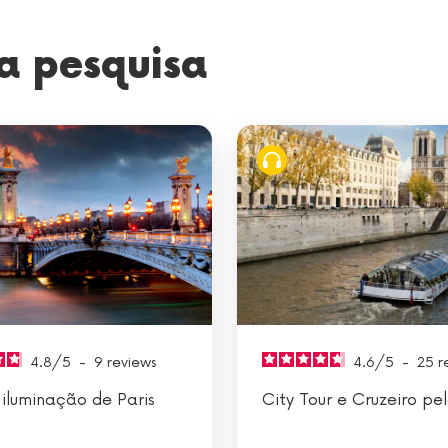
a pesquisa
4.8
/
5
-
9
reviews
4.6
/
5
-
25
r
 iluminação de Paris
City Tour e Cruzeiro pe