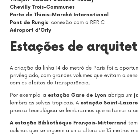
Chevilly Trois-Communes
Porte de Thiais–Marché International
: conexão com o RER C
Pont de Rungis
Aéroport d'Orly
Estações de arquite
A criação da linha 14 do metrô de Paris foi a oport
privilegiado, com grandes volumes que evitam a sen
com os efeitos de transparência.
Por exemplo, a
abriga um
estação Gare de Lyon
j
lembra as selvas tropicais. A
estação Saint-Lazare
proeza tecnológica se lembrarmos que estamos a ci
tem 
A estação Bibliothèque François-Mitterrand
colunas que se erguem a uma altura de 15 metros e 