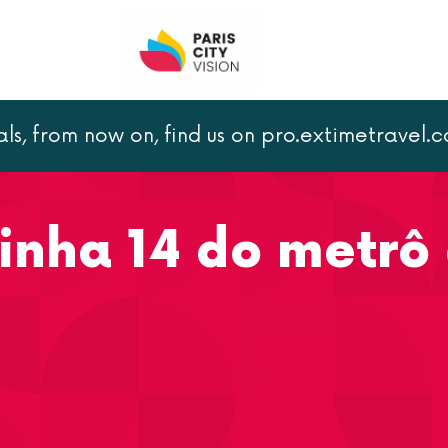
als, from now on, find us on pro.extimetravel.
ô de Paris
linha 14 do metrô