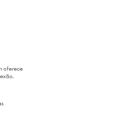
m oferece
nexão.
as