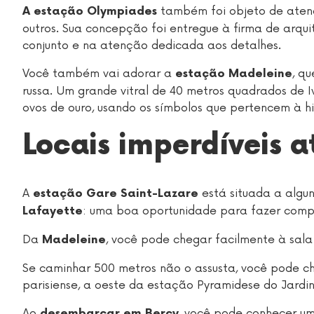
também foi objeto de atenç
A estação Olympiades
outros. Sua concepção foi entregue à firma de arqui
conjunto e na atenção dedicada aos detalhes.
Você também vai adorar a
, q
estação Madeleine
russa. Um grande vitral de 40 metros quadrados de 
ovos de ouro, usando os símbolos que pertencem à his
Locais imperdíveis a
A
está situada a algu
estação Gare Saint-Lazare
: uma boa oportunidade para fazer comp
Lafayette
Da
, você pode chegar facilmente à sal
Madeleine
Se caminhar 500 metros não o assusta, você pode c
parisiense, a oeste da estação Pyramidese do Jardin 
Ao
, você pode conhecer um
desembarcar em Bercy