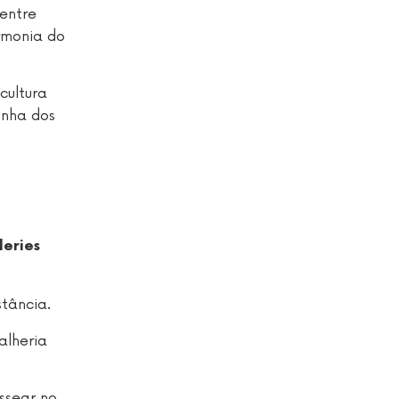
entre
rmonia do
cultura
inha dos
eries
stância.
alheria
ssear no