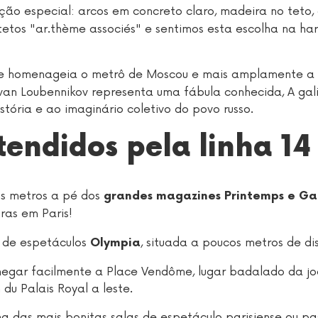
ão especial: arcos em concreto claro, madeira no teto, 
tetos "ar.thème associés" e sentimos esta escolha na ha
ue homenageia o metrô de Moscou e mais amplamente a 
Ivan Loubennikov representa uma fábula conhecida, A gal
tória e ao imaginário coletivo do povo russo.
tendidos pela linha 14
ns metros a pé dos
grandes magazines Printemps e Gal
ras em Paris!
a de espetáculos
, situada a poucos metros de di
Olympia
hegar facilmente a Place Vendôme, lugar badalado da jo
du Palais Royal a leste.
a das mais bonitas salas de espetáculo parisiense ou pa