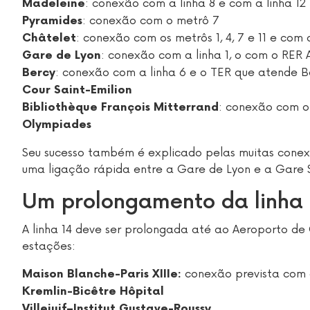
: conexão com a linha 8 e com a linha 12
Madeleine
: conexão com o metrô 7
Pyramides
: conexão com os metrôs 1, 4, 7 e 11 e com 
Châtelet
: conexão com a linha 1, o com o RER 
Gare de Lyon
: conexão com a linha 6 e o TER que atende 
Bercy
Cour Saint-Emilion
: conexão com o
Bibliothèque François Mitterrand
Olympiades
Seu sucesso também é explicado pelas muitas conex
uma ligação rápida entre a Gare de Lyon e a Gare S
Um prolongamento da linha 
A linha 14 deve ser prolongada até ao Aeroporto de
estações:
conexão prevista com 
Maison Blanche-Paris XIIIe:
Kremlin-Bicêtre Hôpital
Villejuif–Institut Gustave-Roussy