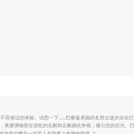
容错过的体验。试想一下......巴黎最美丽的名胜古迹沐浴
，奥赛博物馆在游轮的右舷和左舷彼此争艳，吸引您的目光。
也许您会瞥见一对恋人在新桥上热吻的情景 ？