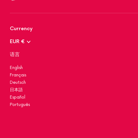
Currency
EUR €
语言
English
Français
Deutsch
日本語
Español
Português