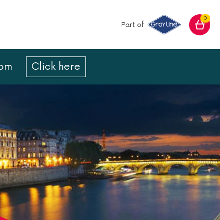
0
Part of
com
Click here