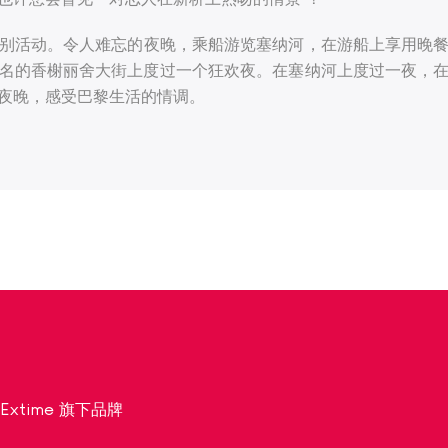
别活动。令人难忘的夜晚，乘船游览塞纳河，在游船上享用晚
名的香榭丽舍大街上度过一个狂欢夜。在塞纳河上度过一夜，
夜晚，感受巴黎生活的情调。
为 Extime 旗下品牌