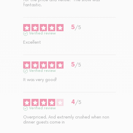
fantastic.
5
/
5
Verified review
Excellent
5
/
5
Verified review
It was very good!
4
/
5
Verified review
Overpriced. And extremly crushed when non 
dinner guests come in