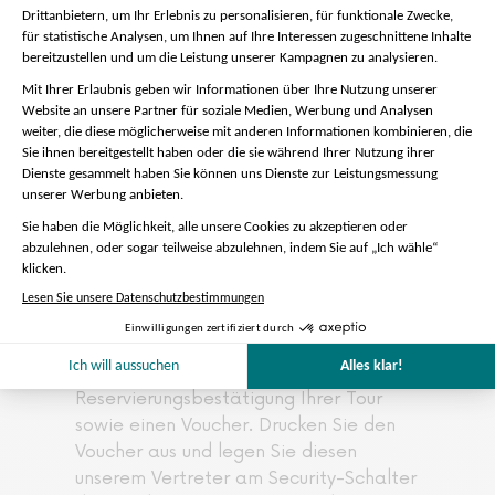
Verfügbare Sprachen für die
aufgezeichneten Erläuterungen:
Französisch, Englisch, Spanisch,
Italienisch, Deutsch, Portugiesisch,
Japanisch, Hochchinesisch, Russisch,
Koreanisch, Holländisch
Eine Version für Kinder ist in
folgenden Sprachen verfügbar:
Französisch, Englisch, Spanisch,
Italienisch, Deutsch
Informationen zum
Bestätigungsschein:
Sie erhalten per E-Mail die
Reservierungsbestätigung Ihrer Tour
sowie einen Voucher. Drucken Sie den
Voucher aus und legen Sie diesen
unserem Vertreter am Security-Schalter