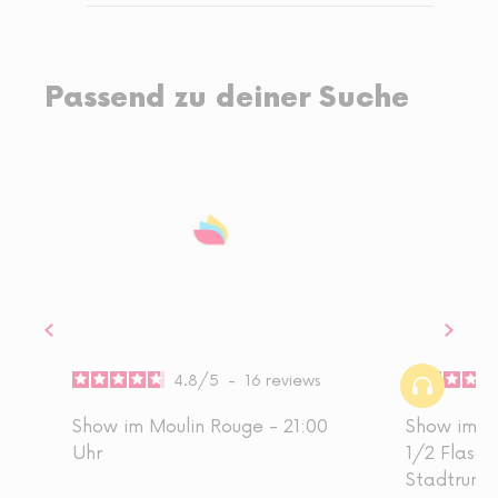
Passend zu deiner Suche
4.8
/
5
-
16
reviews
Show im Moulin Rouge - 21:00
Show im M
Uhr
1/2 Flasc
Stadtrund