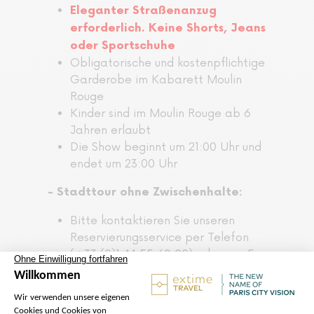
Eleganter Straßenanzug
erforderlich. Keine Shorts, Jeans
oder Sportschuhe
Obligatorische und kostenpflichtige
Garderobe im Kabarett Moulin
Rouge
Kinder sind im Moulin Rouge ab 6
Jahren erlaubt
Die Show beginnt um 21:00 Uhr und
endet um 23:00 Uhr
- Stadttour ohne Zwischenhalte:
Bitte kontaktieren Sie unseren
Reservierungsservice per Telefon
(+33 (0)1 44 55 60 00) oder per E-
Mail (
resa@pariscityvision.com
), um
Ihre Stadttour durch Paris zu
reservieren.