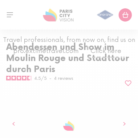
Travel professionals, from now on, find us on
Abendessen und Show im
pro.extimetravel.com
Click here
Moulin Rouge und Stadttour
durch Paris
4.5
/
5
-
4
reviews