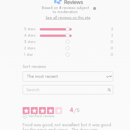
Based on
4
reviews subject
to moderation
See all reviews on this site
5
stars
2
4
stars
2
3
stars
0
2
stars
0
1
star
0
Sort reviews
4
/
5
Verified review
Food was good, not excellent but it was good 
for the price and venue.  The show was 