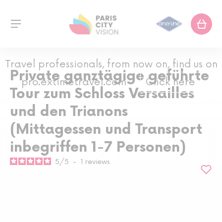
Travel professionals, from now on, find us on
Private ganztägige geführte
pro.extimetravel.com
Click here
Tour zum Schloss Versailles
und den Trianons
(Mittagessen und Transport
inbegriffen 1-7 Personen)
5
/
5
-
1
reviews