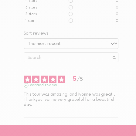
4
stars
0
3
stars
0
2
stars
0
1
star
0
Sort reviews
5
/
5
Verified review
This tour was amazing, and Ivonne was great . 

Thankyou Ivonne very grateful for a beautiful 
day.