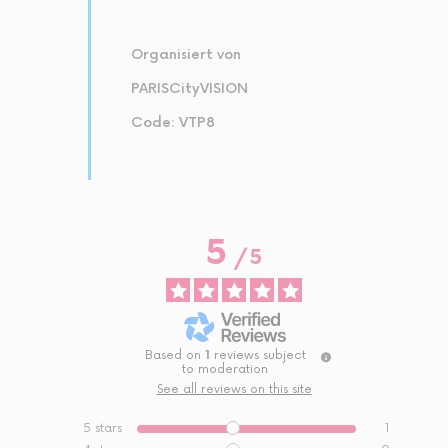
Organisiert von
PARISCityVISION
Code: VTP8
5
/
5
Based on
1
reviews subject
to moderation
See all reviews on this site
5
stars
1