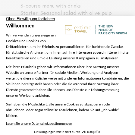
3-course menu with drinks
Starter: Seasonal salad with olive pulp
vinaigrette and pane carasau
Main course: Taglierini with seasonal
vegetables and fresh herbs
Dessert: Tiramisu classico
Drinks: 1 glass of wine. Filtered water in
carafe. 1 coffee or tea
Gärten von
Versailles
Immer in Begleitung unseres Führers
gehen Sie zum Grand Trianon im Herzen
des Parks. Dort können Sie in eine
besondere Atmosphäre eintauchen,