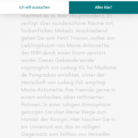
weit weg vom Gedränge im Schloss von
Versailles. Louis Philippe und Napoleon
machten es zu ihrer Hauptresidenz. Er
verfügt über wunderschöne Räume mit
farbenfrohen Möbeln. Anschließend
gehen Sie zum Petit Trianon, vorbei am
Lieblingsbaum von Marie-Antoinette,
der 1989 durch einen Sturm zerstört
wurde. Dieses Gebäude wurde
ursprünglich von Ludwig XV. für Madame
de Pompadour errichtet. Unter der
Herrschaft von Ludwig XVI. empfing
Marie-Antoinette ihre Freunde gerne in
einem einfachen, aber raffinierten
Rahmen. In einer ruhigen Atmosphäre
gelangen Sie über kleine Wege zum
Hamlet der Königin. Hier tauchen Sie in
ein Universum ein, das im völligen
Gegensatz zum Schloss von Versailles