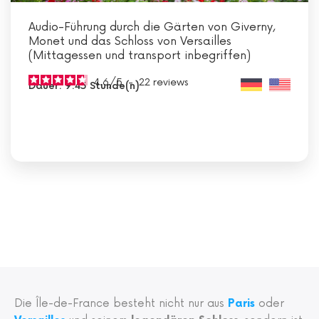
Audio-Führung durch die Gärten von Giverny,
Monet und das Schloss von Versailles
(Mittagessen und transport inbegriffen)
4.6
/
5
-
22
reviews
Dauer: 9:45 Stunde(n)
Die Île-de-France besteht nicht nur aus
Paris
oder