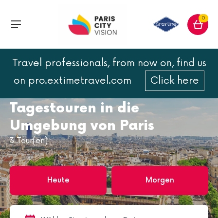
0
Travel professionals, from now on, find us
Home
Paris
on pro.extimetravel.com
Click here
Tagestouren in die Umgebung von Paris
Tagestouren in die
Umgebung von Paris
3
Tour(en)
Heute
Morgen