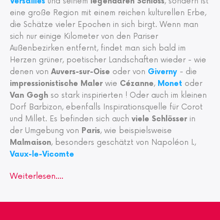
Versailles
und seinem
legendären Schloss
, sondern ist
eine große Region mit einem reichen kulturellen Erbe,
die Schätze vieler Epochen in sich birgt. Wenn man
sich nur einige Kilometer von den Pariser
Außenbezirken entfernt, findet man sich bald im
Herzen grüner, poetischer Landschaften wieder - wie
denen von
Auvers-sur-Oise
oder von
Giverny
- die
impressionistische Maler
wie
Cézanne
,
Monet
oder
Van Gogh
so stark inspirierten ! Oder auch im kleinen
Dorf Barbizon, ebenfalls Inspirationsquelle für Corot
und Millet. Es befinden sich auch
viele Schlösser
in
der Umgebung von
Paris
, wie beispielsweise
Malmaison
, besonders geschätzt von Napoléon I.,
Vaux-le-Vicomte
Weiterlesen....