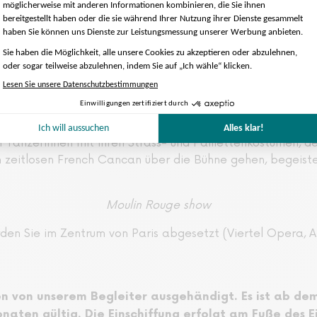
ulin Rouge. Unser Vertreter von Paris CityVision wird Si
ehr lebendiges Pariser Nachtleben am Fuße des Hügels Mo
ic-Hall-Tempel, um der zweiten Show des Moulin Rouge "F
Tänzerinnen mit ihren Strass- und Paillettenkostümen, de
em zeitlosen French Cancan über die Bühne gehen, begeiste
Moulin Rouge show
den Sie im Zentrum von Paris abgesetzt (Viertel Opera, 
en von unserem Begleiter ausgehändigt. Es ist ab d
naten gültig. Die Einschiffung erfolgt am Fuße des Ei