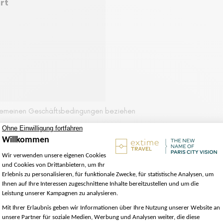
rt
lgemeinen Geschäftsbedingungen beziehen
 halbe Flasche Champagner, je nach gewählter Option)
fahrt mit Kommentar
gen Reisebegleiters
Paris