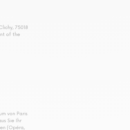
Clichy, 75018
ont of the
um von Paris
us Sie Ihr
nen (Opéra,