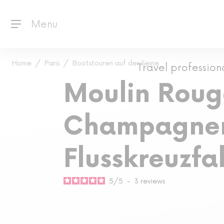
Menu
Home
Paris
Bootstouren auf der Seine
Travel profession
Moulin Roug
Champagner 
Flusskreuzfa
5
/
5
-
3
reviews