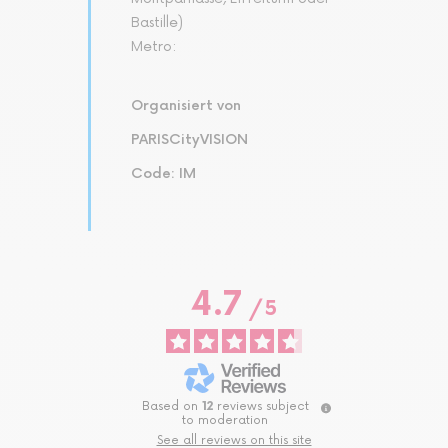
Bastille)
Metro:
Organisiert von
PARISCityVISION
Code: IM
4.7
/
5
Based on
12
reviews subject
to moderation
See all reviews on this site