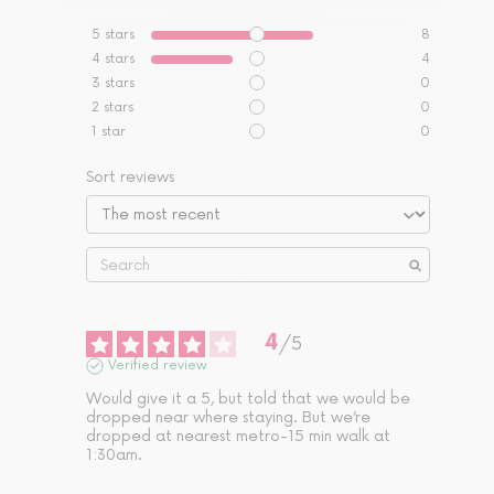
5
stars
8
4
stars
4
3
stars
0
2
stars
0
1
star
0
Sort reviews
4
/
5
Verified review
Would give it a 5, but told that we would be 
dropped near where staying. But we’re 
dropped at nearest metro-15 min walk at 
1:30am.