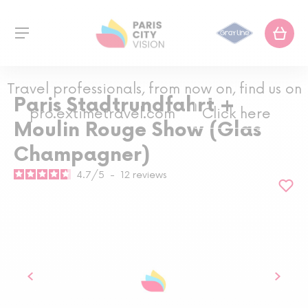
Travel professionals, from now on, find us on
Paris Stadtrundfahrt +
pro.extimetravel.com
Click here
Moulin Rouge Show (Glas
Champagner)
4.7
/
5
-
12
reviews