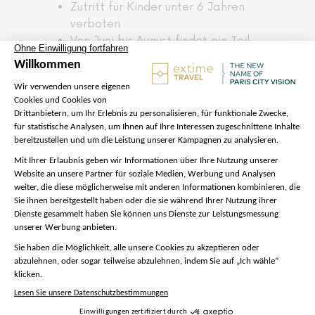
Zutritt für Kinder unter 6 Jahren
verboten
Von Juni bis August findet ein Teil
der Tour bei Tageslicht statt.
Verfügbare Sprachen für den
Kommentar zur Stadtführung:
Französisch, Englisch, Spanisch,
Italienisch, Deutsch, Portugiesisch,
Japanisch, Mandarin, Russisch,
Koreanisch
Weiterlesen....
Weniger anzeigen
Nicht im preis
inbegriffen
Garderobe im Moulin Rouge
Abholung von Ihrem Hotel zu Beginn