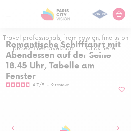
Travel professionals, from now on, find us on
Romantische Schifffahrt mit
pro.extimetravel.com
Click here
Abendessen auf der Seine
18.45 Uhr, Tabelle am
Fenster
4.7
/
5
-
9
reviews