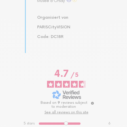
Musée d'Orsay
Organisiert von
PARISCityVISION
Code: DC18R
4.7
/
5
Based on
9
reviews subject
to moderation
See all reviews on this site
5
stars
6