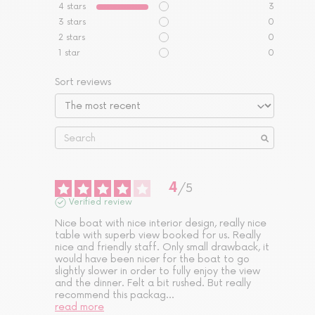
4
stars
3
3
stars
0
2
stars
0
1
star
0
Sort reviews
4
/
5
Verified review
Nice boat with nice interior design, really nice 
table with superb view booked for us. Really 
nice and friendly staff. Only small drawback, it 
would have been nicer for the boat to go 
slightly slower in order to fully enjoy the view 
and the dinner. Felt a bit rushed. But really 
recommend this packag
...
read more