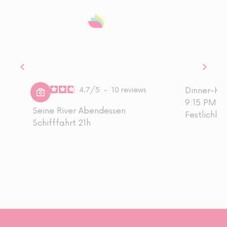
4.7
/
5
-
10
reviews
Dinner-Kre
9:15 PM - S
Seine River Abendessen
Festlichke
Schifffahrt 21h