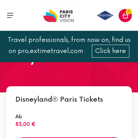
0
Travel professionals, from now on, find us
Disneyland Hotel: Luxus in
on pro.extimetravel.com
Click here
Disneys Geist
Disneyland® Paris Tickets
Ab
83,00 €