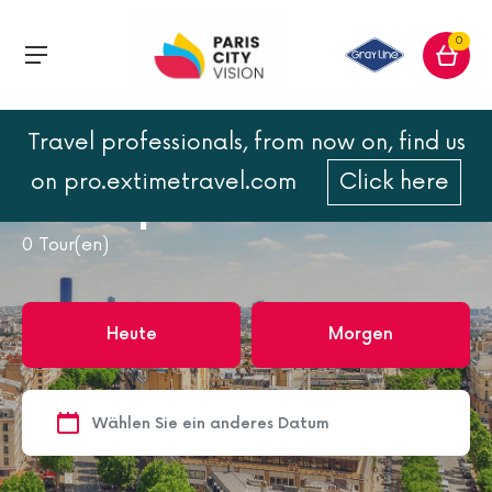
0
Travel professionals, from now on, find us
Home
Paris
Freizeitparks
on pro.extimetravel.com
Click here
Freizeitparks
0
Tour(en)
Heute
Morgen