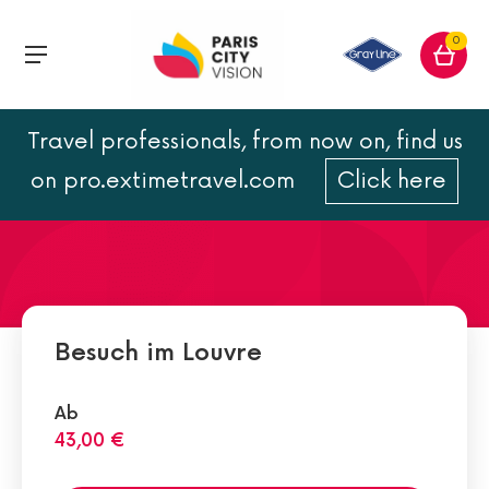
0
Travel professionals, from now on, find us
Abteilung Ägyptische
on pro.extimetravel.com
Click here
Altertümer
Besuch im Louvre
Ab
43,00 €