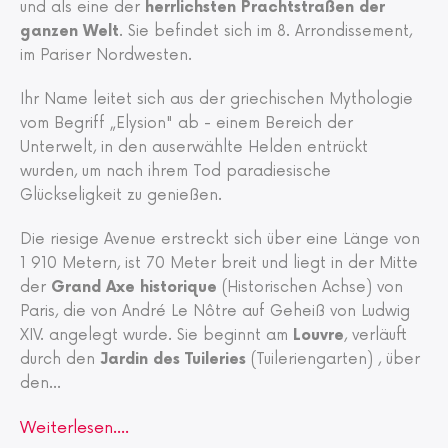
und als eine der
herrlichsten Prachtstraßen der
ganzen Welt
. Sie befindet sich im 8. Arrondissement,
im Pariser Nordwesten.
Ihr Name leitet sich aus der griechischen Mythologie
vom Begriff „Elysion" ab - einem Bereich der
Unterwelt, in den auserwählte Helden entrückt
wurden, um nach ihrem Tod paradiesische
Glückseligkeit zu genießen.
Die riesige Avenue erstreckt sich über eine Länge von
1 910 Metern, ist 70 Meter breit und liegt in der Mitte
der
Grand Axe historique
(Historischen Achse) von
Paris, die von André Le Nôtre auf Geheiß von Ludwig
XIV. angelegt wurde. Sie beginnt am
Louvre
, verläuft
durch den
Jardin des Tuileries
(Tuileriengarten) , über
den
...
Weiterlesen....