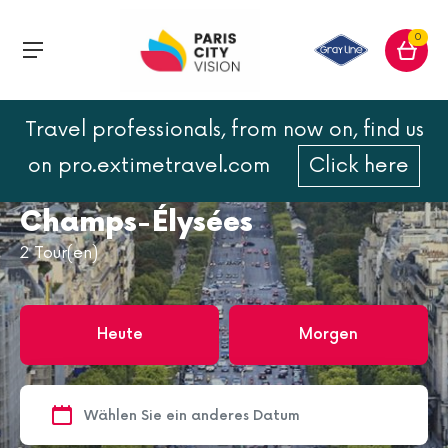
0
Travel professionals, from now on, find us
Home
Paris
Viertel & Plätze von Paris
on pro.extimetravel.com
Click here
Champs-Élysées
Champs-Élysées
2
Tour(en)
Heute
Morgen