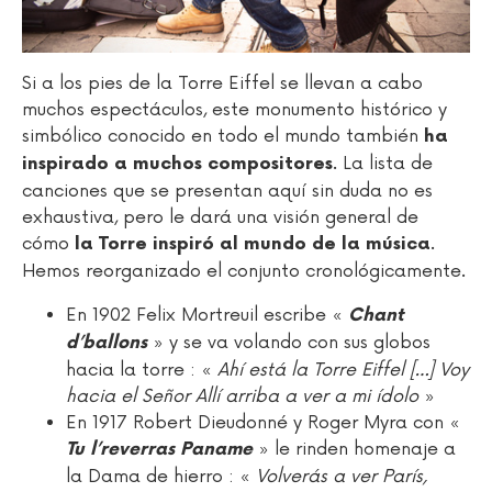
Si a los pies de la Torre Eiffel se llevan a cabo
muchos espectáculos, este monumento histórico y
simbólico conocido en todo el mundo también
ha
. La lista de
inspirado a muchos compositores
canciones que se presentan aquí sin duda no es
exhaustiva, pero le dará una visión general de
cómo
.
la Torre inspiró al mundo de la música
Hemos reorganizado el conjunto cronológicamente.
En 1902 Felix Mortreuil escribe «
Chant
» y se va volando con sus globos
d’ballons
hacia la torre : «
Ahí está la Torre Eiffel […] Voy
hacia el Señor Allí arriba a ver a mi ídolo
»
En 1917 Robert Dieudonné y Roger Myra con «
» le rinden homenaje a
Tu l’reverras Paname
la Dama de hierro : «
Volverás a ver París,