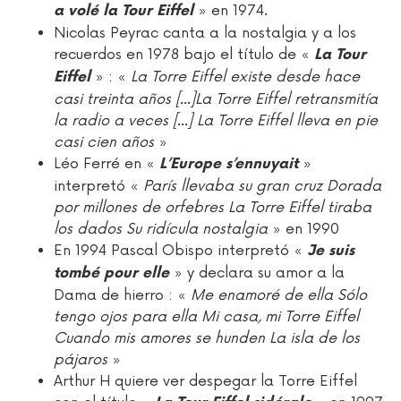
» en 1974.
a volé la Tour Eiffel
Nicolas Peyrac canta a la nostalgia y a los
recuerdos en 1978 bajo el título de «
La Tour
» : «
La Torre Eiffel existe desde hace
Eiffel
casi treinta años [...]La Torre Eiffel retransmitía
la radio a veces [...] La Torre Eiffel lleva en pie
casi cien años
»
Léo Ferré en «
»
L’Europe s’ennuyait
interpretó «
París llevaba su gran cruz Dorada
por millones de orfebres La Torre Eiffel tiraba
los dados Su ridícula nostalgia
» en 1990
En 1994 Pascal Obispo interpretó «
Je suis
» y declara su amor a la
tombé pour elle
Dama de hierro : «
Me enamoré de ella Sólo
tengo ojos para ella Mi casa, mi Torre Eiffel
Cuando mis amores se hunden La isla de los
pájaros
»
Arthur H quiere ver despegar la Torre Eiffel