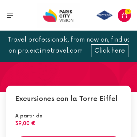
0
Travel professionals, from now on, find us
Canciones sobre la Torre
on pro.extimetravel.com
Click here
Eiffel
Excursiones con la Torre Eiffel
A partir de
39,00 €