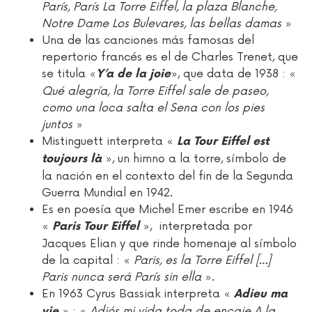
París, París La Torre Eiffel, la plaza Blanche,
Notre Dame Los Bulevares, las bellas damas
»
Una de las canciones más famosas del
repertorio francés es el de Charles Trenet, que
se titula «
», que data de 1938 : «
Y’a de la joie
Qué alegría, la Torre Eiffel sale de paseo,
como una loca salta el Sena con los pies
juntos
»
Mistinguett interpreta «
La Tour Eiffel est
», un himno a la torre, símbolo de
toujours là
la nación en el contexto del fin de la Segunda
Guerra Mundial en 1942.
Es en poesía que Michel Emer escribe en 1946
«
», interpretada por
Paris Tour Eiffel
Jacques Elian y que rinde homenaje al símbolo
de la capital : «
Paris, es la Torre Eiffel […]
Paris nunca será París sin ella
».
En 1963 Cyrus Bassiak interpreta «
Adieu ma
» : «
Adiós mi vida toda de encaje A la
vie