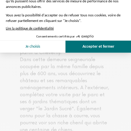
aurez du temps libre pour vous
promener dans les remarquables
jardins le long du Cher et déjeuner
autour du château. Notre guide vous
indiquera où vous pourrez déjeuner.
Vous serez invités à retrouver le guide
directement sur le parking des bus pour
partir à Cheverny.
Dans cette demeure seigneuriale
occupée par la même famille depuis
plus de 600 ans, vous découvrirez le
château et ses remarquables
aménagements intérieurs. A l'extérieur,
complétez votre visite par le parc et
ses 6 jardins thématiques dont un
verger "le Jardin Sucré". Également
connu pour la chasse à courre, vous
pourrez voir son riche chenil qui abrite
une centaine de chiens.