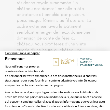
résidence royale surnommée "le
château des dames" car elle a été
entretenue et enrichie par plusieurs
personnages féminins au fil des ans. Le
cadre extérieur, avec le bâtiment
semblant émerger de l'eau, donne une
dimension de conte de fées au
château. Vous profiterez d'une visite
guidée d'une heure du château de
Chenonceau au cours de laquelle vous
contemplerez les pièces meublées et
fleuries, les tapisseries et les peintures
d'époque. Notre guide vous racontera
de nombreuses histoires et anecdotes
sur ce château et l'importance de la
présence féminine qui témoigne de
l'art de vivre à la française.
Après cette visite de Chenonceau, vous