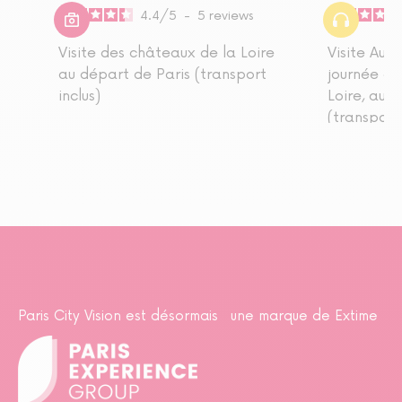
4.4
/
5
-
5
reviews
Visite des châteaux de la Loire
Visite Aud
au départ de Paris (transport
journée d
inclus)
Loire, au 
(transport 
Paris City Vision est désormais une marque de Extime