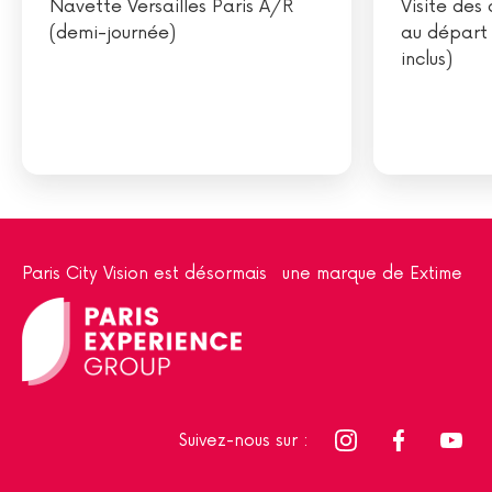
Navette Versailles Paris A/R
Visite des
(demi-journée)
au départ 
inclus)
Paris City Vision est désormais une marque de Extime
Suivez-nous sur :