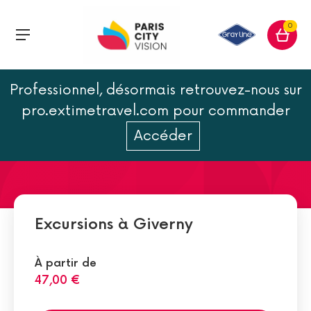
0
Professionnel, désormais retrouvez-nous sur
Musique de Chambre à
pro.extimetravel.com pour commander
Giverny
Accéder
Excursions à Giverny
À partir de
47,00 €