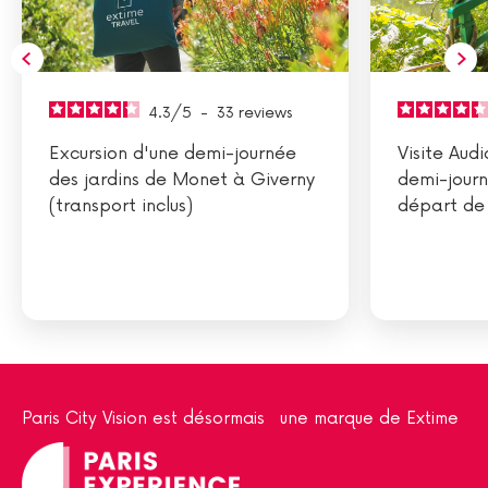
4.3
/
5
-
33
reviews
Excursion d'une demi-journée
Visite Aud
des jardins de Monet à Giverny
demi-jour
(transport inclus)
départ de 
Paris City Vision est désormais une marque de Extime