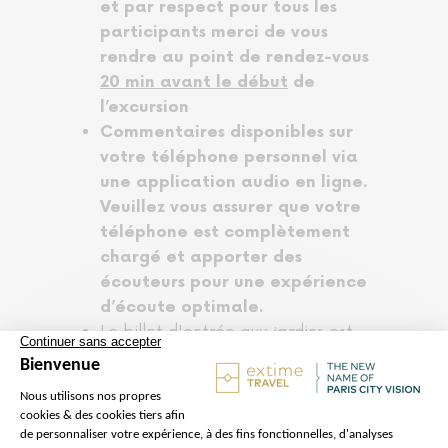
et par respect pour tous les
participants merci de vous
rendre au point de rendez-vous
20 min avant le début
de
l’excursion
Commentaires disponibles sur
votre téléphone personnel via
une application audio en ligne.
Veuillez vous assurer que votre
téléphone est complètement
chargé et apporter des
écouteurs pour une expérience
d’écoute optimale.
Le billet d'entrée aux jardins est
inclut tous les jours, y compris les
jours des Grandes Eaux et des
Jardins Musicaux
L'accès au château est difficile