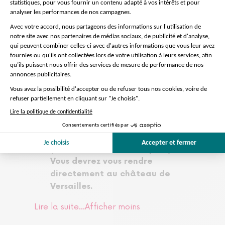
pour les personnes à mobilité
réduite
Durée de visite sur place: 2h30
L'accès au Château de Versailles
est soumis à des contraintes: le
contrôle de sécurité ou une
affluence imprévue peut provoquer
un temps d'attente
/!\ Si vous choisissez l'option «
billet seul », vous recevrez vos
billets par e-mail entre 24 et 2
heures avant votre réservation
(vérifiez votre dossier spam).
Vous devrez vous rendre
directement au château de
Versailles.
Lire la suite...
Afficher moins