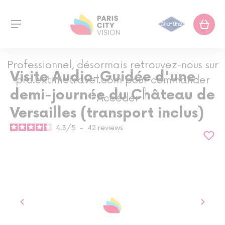
Professionnel, désormais retrouvez-nous sur
Visite Audio-Guidée d'une
pro.extimetravel.com pour commander
demi-journée du Château de
Accéder
Versailles (transport inclus)
4.3
/
5
-
42
reviews