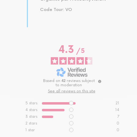
Code Tour: VO
4.3
/
5
Based on
42
reviews subject
to moderation
See all reviews on this site
5
stars
21
4
stars
14
3
stars
7
2
stars
0
1
star
0