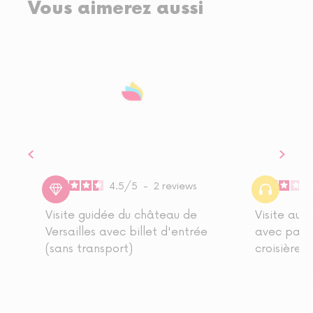
Vous aimerez aussi
4.5
/
5
-
2
reviews
Visite guidée du château de
Visite aud
Versailles avec billet d'entrée
avec passe
(sans transport)
croisière s