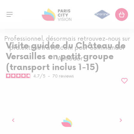
Professionnel, désormais retrouvez-nous sur
Visite guidée du Château de
pro.extimetravel.com pour commander
Versailles en petit groupe
Accéder
(transport inclus 1-15)
4.7
/
5
-
70
reviews