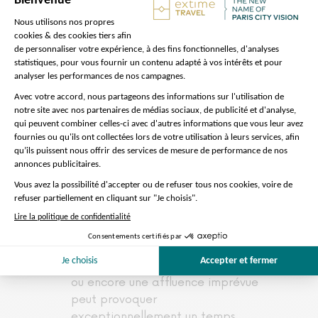
musique.
A noter :
Rendez-vous avec notre
ambassadeur
à l'extérieur du
bâtiment
Vous pouvez changer les conditions
de circulation ou les modifications
d'horaire des sites.
Chaussures sans talons aiguilles
fortement recommandées (parquet
dans les salles et gros pavés dans
la cour de Versailles)
L'accès au Château de Versailles
est sujet à des contraintes: le Plan
Vigipirate, le contrôle de sécurité
ou encore une affluence imprévue
peut provoquer
exceptionnellement un temps