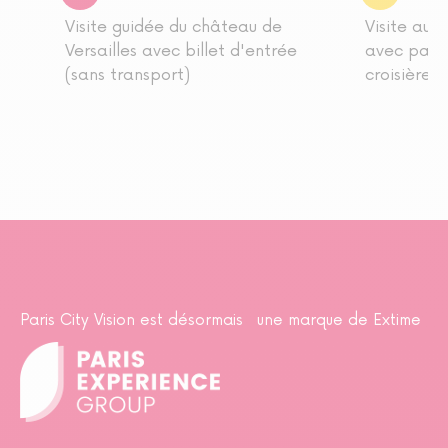
Visite guidée du château de
Visite aud
Versailles avec billet d'entrée
avec passe
(sans transport)
croisière s
Paris City Vision est désormais une marque de Extime