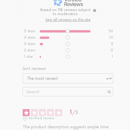
Based on
70
reviews subject
to moderation
See all reviews on this site
5
stars
56
4
stars
10
3
stars
3
2
stars
0
1
star
1
Sort reviews
1
/
5
Verified review
The product description suggests ample time 