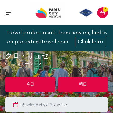
0
Travel professionals, from now on, find us
トップページ
フランス
フランス
ロワール渓谷の古城
on pro.extimetravel.com
Click here
クロ・リュセ
クロ・リュセ
0
エクスカーション
今日
明日