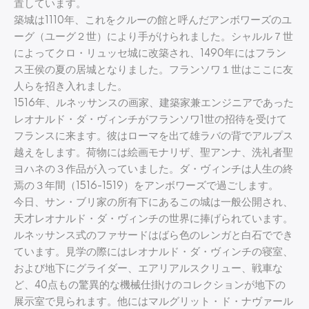
置しています。
築城は1110年、これをクルーの館と呼んだアンボワーズのユ
ーグ（ユーグ２世）により手がけられました。シャルル７世
によってクロ・リュッセ城に改築され、1490年にはフラン
ス王侯の夏の居城となりました。フランソワ１世はここに友
人らを招き入れました。
1516年、ルネッサンスの画家、建築家兼エンジニアであった
レオナルド・ダ・ヴィンチがフランソワ1世の招待を受けて
フランスに来ます。彼はローマを出て雄ラバの背でアルプス
越えをします。荷物には絵画モナリザ、聖アンナ、洗礼者聖
ヨハネの３作品が入っていました。ダ・ヴィンチは人生の終
焉の３年間（1516-1519）をアンボワーズで過ごします。
今日、サン・ブリ家の所有下にあるこの城は一般公開され、
天才レオナルド・ダ・ヴィンチの世界に捧げられています。
ルネッサンス式のファサードはばら色のレンガと白石ででき
ています。見学の際にはレオナルド・ダ・ヴィンチの寝室、
および地下にグライダー、エアリアルスクリュー、戦車な
ど、40点もの驚異的な機械仕掛けのコレクションが地下の
展示室で見られます。他にはマルグリット・ド・ナヴァール