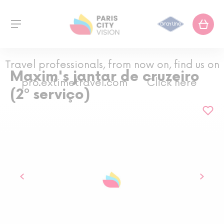
Travel professionals, from now on, find us on
Maxim's jantar de cruzeiro
pro.extimetravel.com
Click here
(2º serviço)