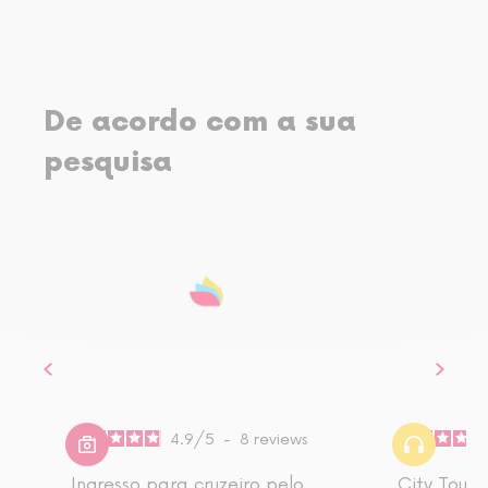
De acordo com a sua
pesquisa
4.9
/
5
-
8
reviews
Ingresso para cruzeiro pelo
City Tour 