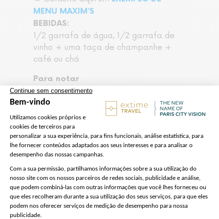
MENU MAXIM’S
BEBIDAS:
1/2 garrafa de água, 1/2 garrafa de
vinho + uma taça de champanhe +
café ou chá
Para notar
Embarque : 30 minutos antes do
horário de partida
Leia mais…
Mostrar menos
Preparação do tour
Nós cuidamos de tudo