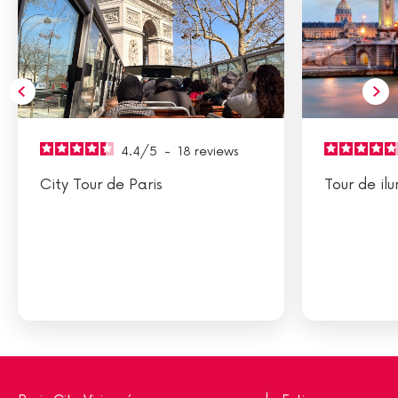
4.4
/
5
-
18
reviews
City Tour de Paris
Tour de il