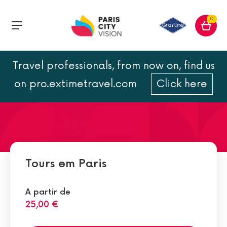
0
Travel professionals, from now on, find us
Dois dias em Paris: passeios
on pro.extimetravel.com
Click here
e visitas
Tours em Paris
A partir de
25,00 €