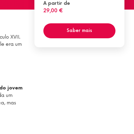
A partir de
29,00 €
Saber mais
ulo XVII.
ele era um
 do jovem
ida um
ça, mas