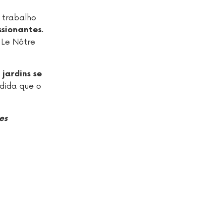
 trabalho
.
sionantes
 Le Nôtre
s
jardins se
edida que o
es