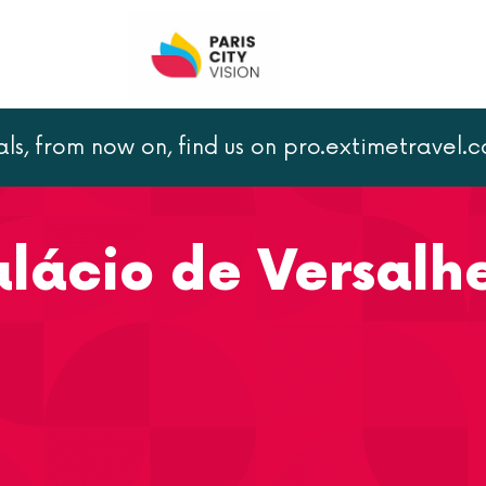
als, from now on, find us on pro.extimetravel.
ersalhes
alácio de Versalh