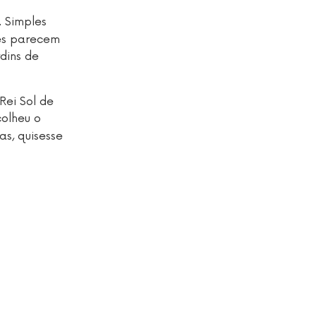
. Simples
ões parecem
dins de
Rei Sol de
colheu o
as, quisesse