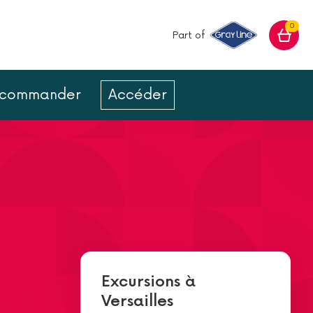
0
Part of
ur commander
Accéder
Excursions à
Versailles