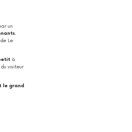
par un
.
nnants
 de Le
à
petit
du visiteur
t le grand