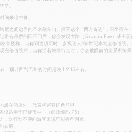
堡垒。
时间来吃午餐。
塔尼之间边界的圣米歇尔山。探索这个 "西方奇迹"，它坐落在
带有吊桥的国王门后，你会发现大路（Grande Rue）或主
德格莱楼梯。当你到达顶层时，参观迷人的8世纪本笃会修道院
观完修道院后，当你沿着城墙行走时，你会被眼前的全景所惊呆
左右，预计回到巴黎的时间是晚上9:15左右。
面地点在酒店外。代表将穿着红色马甲。
务仅适用于巴黎市中心（邮政编码 75）。
费力，对行动不便的游客来说可能有些困难。
暖的衣服。