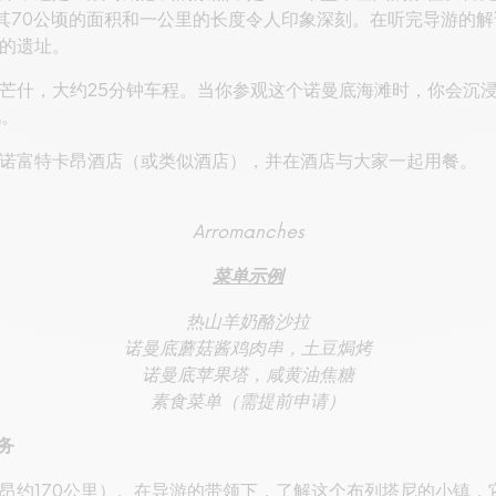
）的美军公墓，其70公顷的面积和一公里的长度令人印象深刻。在听完导
的遗址。
芒什，大约25分钟车程。当你参观这个诺曼底海滩时，你会沉
见。
诺富特卡昂酒店（或类似酒店），并在酒店与大家一起用餐。
Arromanches
菜单示例
热山羊奶酪沙拉
诺曼底蘑菇酱鸡肉串，土豆焗烤
诺曼底苹果塔，咸黄油焦糖
素食菜单（需提前申请）
务
昂约170公里）。在导游的带领下，了解这个布列塔尼的小镇，