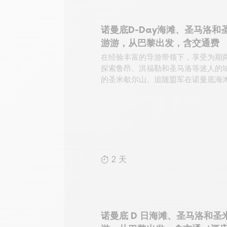
诺曼底D-Day海滩、圣马洛和
游游，从巴黎出发，含交通费
在经验丰富的导游带领下，享受为期
探索鲁昂、洪福勒和圣马洛等迷人的
的圣米歇尔山。追随盟军在诺曼底海
2 天
诺曼底 D 日海滩、圣马洛和圣米