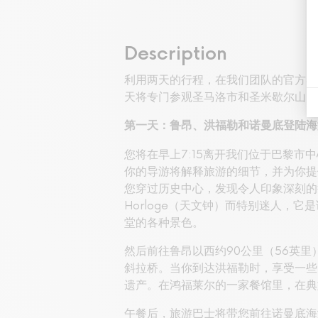
Description
利用两天的行程，在我们团队的官方导
天将专门参观圣马洛市和圣米歇尔山。
第一天：鲁昂、洪福勒和诺曼底登陆海
您将在早上7:15离开我们位于巴黎
你的导游将解释旅游的细节，并为你提
您穿过历史中心，发现令人印象深刻的
Horloge（天文钟）而特别迷人，
堂的各种景色。
然后前往鲁昂以西约90公里（56英里）
斜拉桥。当你到达洪福勒时，享受一些
遗产。在鸿福莱尔的一家餐馆里，在典
午餐后，旅游巴士将带您前往诺曼底海