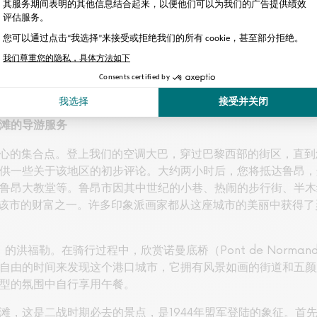
游的带领下，参观法国诺曼底的亮点。第一天，您将参观诺曼底
滩的导游服务
市中心的集合点。登上我们的空调大巴，穿过巴黎西部的街区，直
供一些关于该地区的初步评论。大约两小时后，您将抵达鲁昂，
鲁昂大教堂等。鲁昂市因其中世纪的小巷、热闹的步行街、半木结
它是该市的财富之一。许多印象派画家都从这座城市的美丽中获得
的洪福勒。在骑行过程中，欣赏诺曼底桥（Pont de Norma
自由的时间来发现这个港口城市，它拥有风景如画的街道和五颜
型的氛围中自行享用午餐。
滩，这是二战时期必去的景点，是1944年盟军登陆的象征。首