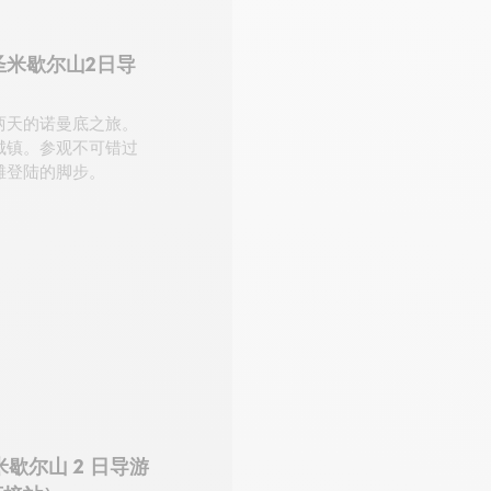
圣米歇尔山2日导
两天的诺曼底之旅。
城镇。参观不可错过
滩登陆的脚步。
歇尔山 2 日导游