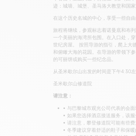
迹：城墙、城堡、圣马洛大教堂和国家
在这个历史名城的中心，享受一些自由
旅程将继续，参观标志着诺曼底和布列
一个美丽的海湾所包围。在入口处，穿过
世纪房屋。 按照导游的指引，爬上大
和俯瞰大海的花园。在导游的带领下参
的可丽饼或购买一些纪念品。
从圣米歇尔山出发的时间是下午4:30
圣米歇尔山修道院
请注意：
• 与巴黎城市观光公司代表的会
• 如果您选择酒店接送服务，该服
• 请注意，攀登修道院可能有些
• 冬季建议穿着舒适的鞋子和保