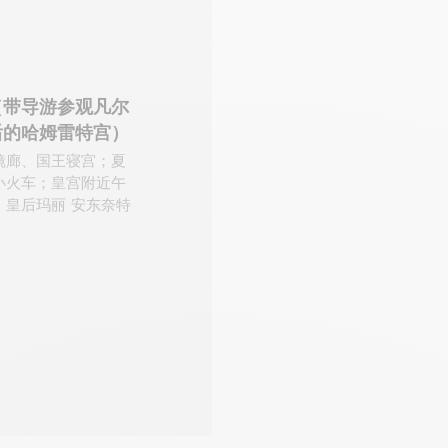
（带导游参观凡尔
后的哈姆雷特宫）
镜廊、国王寝宫；夏
小火车；皇宫附近午
皇后玛丽 安东奈特