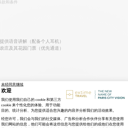
条款和条件
提供语音讲解（配备个人耳机）
农庄及其花园门票（优先通道）
我们对法国国王历史充满热情的导游参观凡尔赛宫的各个居室。
瓦内特的哈姆雷特。
文化遗产，从1682年到1789年，这里曾是三位法国国王路
观凡尔赛宫及其最美丽的房间（导游解说将通过个人耳机播放）
巴洛克式建筑、艺术品和古董家具。游览结束后，在大运河附近
包括下午参观小特里亚侬宫、大特里亚侬宫和王后农庄（Queen'