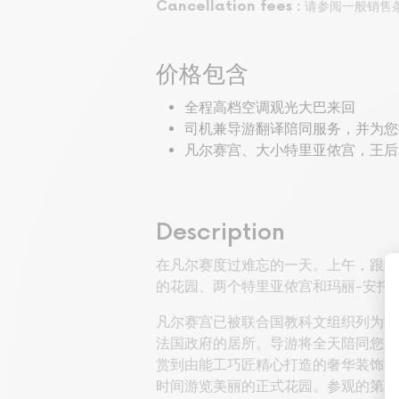
Cancellation fees :
请参阅一般销售
价格包含
全程高档空调观光大巴来回
司机兼导游翻译陪同服务，并为您
凡尔赛宫、大小特里亚侬宫，王后
Description
在凡尔赛度过难忘的一天。上午，跟随
的花园、两个特里亚侬宫和玛丽-安托
凡尔赛宫已被联合国教科文组织列为世界
法国政府的居所。导游将全天陪同您参
赏到由能工巧匠精心打造的奢华装饰、
时间游览美丽的正式花园。参观的第二部分