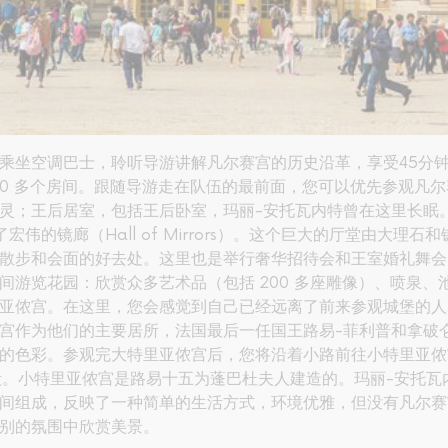
乘坐空调巴士，聆听导游讲解凡尔赛宫的历史沿革，享受45分
有 700 多个房间。跟随导游走在队伍的最前面，您可以优先参观
灵；王后居室，包括王后卧室，玛丽-安托瓦内特曾在这里长眠。
t）还设计了宏伟的镜廊（Hall of Mirrors）。这个巨大的厅堂
散步和会面的好去处。这里也是举行奢华招待会和王室婚礼舞会
间游览花园：欣赏众多艺术品（包括 200 多座雕像）、喷泉、
亚侬宫。在这里，您会感觉到自己已经远离了前来参观城堡的人
宫作为他们的主要居所，法国最后一任国王路易-菲利普和拿破
的色彩。参观完大特里亚侬宫后，您将沿着小路前往小特里亚侬
被毁。小特里亚侬宫是路易十五为蓬巴杜夫人建造的。玛丽-安托
间组成，反映了一种简单的生活方式，环境优雅，但没有凡尔赛
别的氛围中欣赏美景。