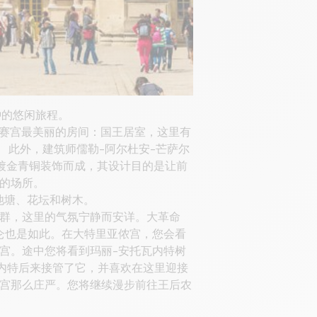
钟的悠闲旅程。
凡尔赛宫最美丽的房间：国王居室，这里有
 此外，建筑师儒勒-阿尔杜安-芒萨尔
由大理石和镀金青铜装饰而成，其设计目的是让前
的场所。
池塘、花坛和树木。
群，这里的气氛宁静而安详。大革命
仑也是如此。在大特里亚侬宫，您会看
宫。途中您将看到玛丽-安托瓦内特树
瓦内特后来接管了它，并喜欢在这里迎接
宫那么庄严。您将继续漫步前往王后农