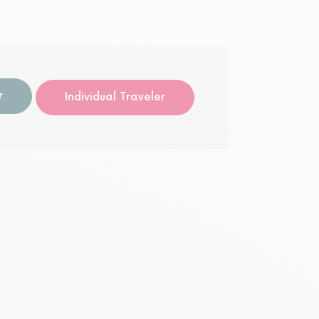
导览
r
Individual Traveler