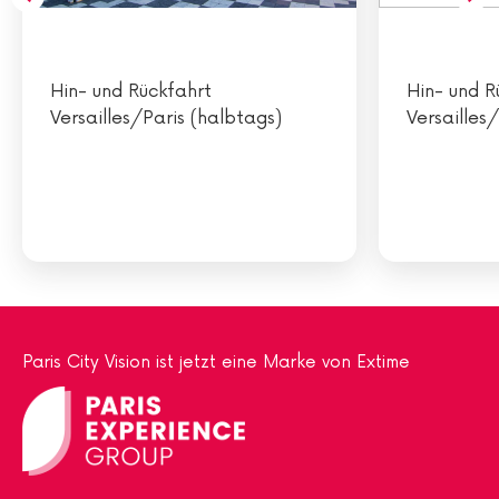
Hin- und Rückfahrt
Hin- und R
Versailles/Paris (halbtags)
Versailles
Paris City Vision ist jetzt eine Marke von Extime