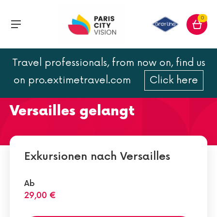
0
Travel professionals, from now on, find us
Wie man von Paris aus am
on pro.extimetravel.com
Click here
besten zum Schloss
Versailles gelangt
Exkursionen nach Versailles
Ab
29,00 €