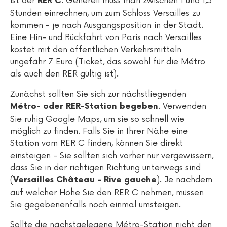
ist der
. Generell muss man zwischen 1 und 1,5
RER C
Stunden einrechnen, um zum Schloss Versailles zu
kommen - je nach Ausgangsposition in der Stadt.
Eine Hin- und Rückfahrt von Paris nach Versailles
kostet mit den öffentlichen Verkehrsmitteln
ungefähr 7 Euro (Ticket, das sowohl für die Métro
als auch den RER gültig ist).
Zunächst sollten Sie sich zur nächstliegenden
. Verwenden
Métro- oder RER-Station begeben
Sie ruhig Google Maps, um sie so schnell wie
möglich zu finden. Falls Sie in Ihrer Nähe eine
Station vom RER C finden, können Sie direkt
einsteigen - Sie sollten sich vorher nur vergewissern,
dass Sie in der richtigen Richtung unterwegs sind
(
). Je nachdem
Versailles Château - Rive gauche
auf welcher Höhe Sie den RER C nehmen, müssen
Sie gegebenenfalls noch einmal umsteigen.
Sollte die nächstgelegene Métro-Station nicht den