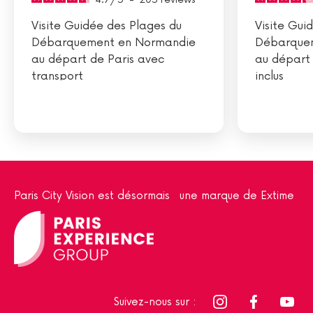
Visite Guidée des Plages du
Visite Gui
Débarquement en Normandie
Débarque
au départ de Paris avec
au départ 
transport
inclus
Paris City Vision est désormais une marque de Extime
Suivez-nous sur :