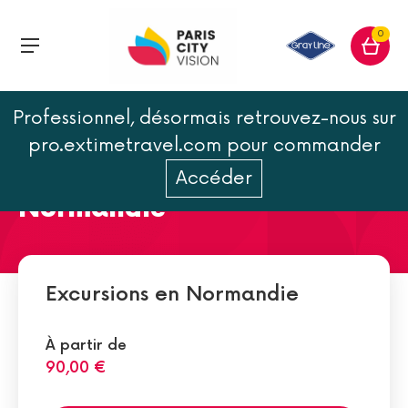
0
Professionnel, désormais retrouvez-nous sur
Les 5 plages du
pro.extimetravel.com pour commander
débarquement en
Accéder
Normandie
Excursions en Normandie
À partir de
90,00 €