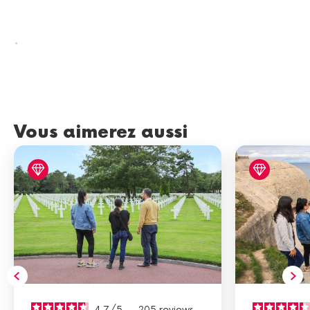
.
Vous aimerez aussi
4.7
/
5
-
205
reviews