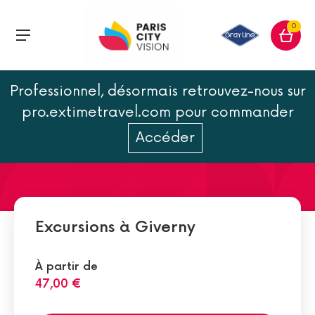
0
Professionnel, désormais retrouvez-nous sur
Giverny en 18 chiffres
pro.extimetravel.com pour commander
Accéder
Excursions à Giverny
À partir de
47,00 €