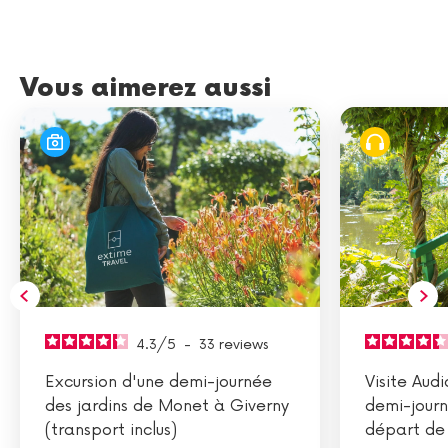
Vous aimerez aussi
4.3
/
5
-
33
reviews
Excursion d'une demi-journée
Visite Aud
des jardins de Monet à Giverny
demi-jour
(transport inclus)
départ de 