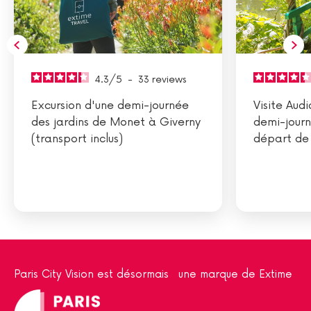
4.3
/
5
-
33
reviews
Excursion d'une demi-journée
Visite Aud
des jardins de Monet à Giverny
demi-jour
(transport inclus)
départ de 
Paris City Vision est désormais une marque de Extime