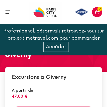
0
Professionnel, désormais retrouvez-nous sur
La maison de Monet et
pro.extimetravel.com pour commander
l'atelier du peintre à
Accéder
Giverny
Excursions à Giverny
À partir de
47,00 €