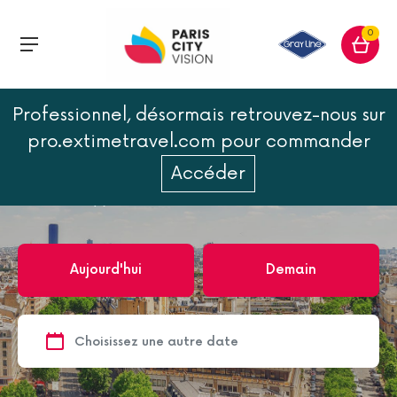
0
Professionnel, désormais retrouvez-nous sur
Accueil
Paris
Bruges au départ de Paris
pro.extimetravel.com pour commander
Bruges au départ de Paris
Accéder
1
excursion(s)
Aujourd'hui
Demain