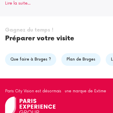
Lire la suite...
Gagnez du temps !
Préparer votre visite
Que faire à Bruges ?
Plan de Bruges
L
Paris City Vision est désormais une marque de Extime