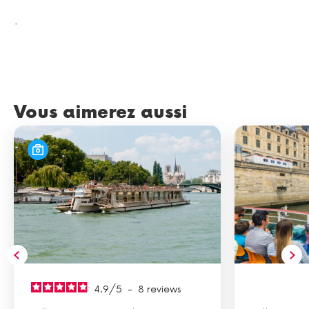
.
Vous aimerez aussi
4.9
/
5
-
8
reviews