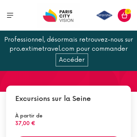
0
Professionnel, désormais retrouvez-nous sur
Faits insolites de l'histoire
pro.extimetravel.com pour commander
de la Seine à Paris
Accéder
Excursions sur la Seine
À partir de
37,00 €