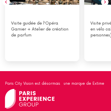
Visite guidée de l'Opéra
Visite priv
Garnier + Atelier de création
en vélo ca
de parfum
personnes
Paris City Vision est désormais une marque de Extime