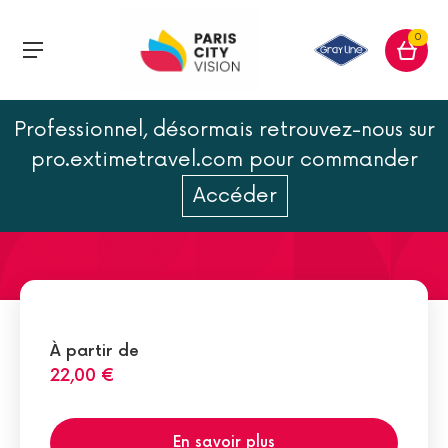
0
Professionnel, désormais retrouvez-nous sur
L'opéra National de Paris
pro.extimetravel.com pour commander
Accéder
À partir de
22,00 €
En savoir plus