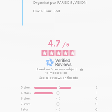
Organisé par PARISCityVISION
Code Tour: SM1
4.7
/
5
Based on
3
reviews subject
to moderation
See all reviews on this site
5
stars
2
4
stars
1
3
stars
0
2
stars
0
1
star
0