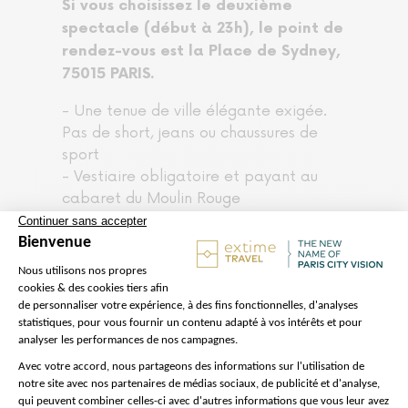
Si vous choisissez le deuxième
spectacle (début à 23h), le point de
rendez-vous est la Place de Sydney,
75015 PARIS.
- Une tenue de ville élégante exigée.
Pas de short, jeans ou chaussures de
sport
- Vestiaire obligatoire et payant au
cabaret du Moulin Rouge
- Les Enfants sont acceptés au Moulin
Rouge à partir de 6 ans
- Pour un départ à 20H45, le
spectacle commence à 21h00 et se
termine à 23h00
Lire la suite...
Afficher moins