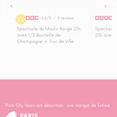
4.8
/
5
-
9
reviews
Spectacle du Moulin Rouge 23h
Spectacle
avec 1/2 Bouteille de
23h avec t
Champagne + Tour de Ville
Paris City Vision est désormais une marque de Extime