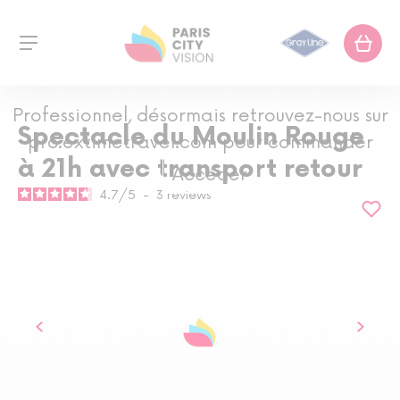
Professionnel, désormais retrouvez-nous sur
Spectacle du Moulin Rouge
pro.extimetravel.com pour commander
à 21h avec transport retour
Accéder
4.7
/
5
-
3
reviews