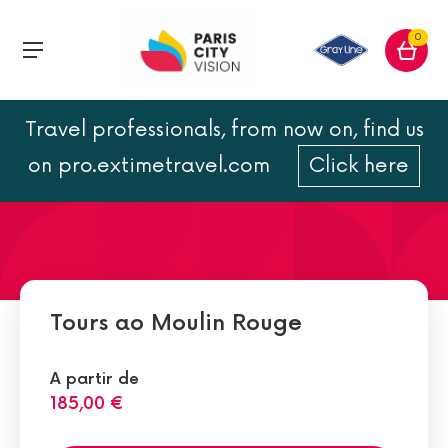
0
Travel professionals, from now on, find us
O Moulin Rouge e
on pro.extimetravel.com
Click here
Montmartre
Tours ao Moulin Rouge
A partir de
185,00 €