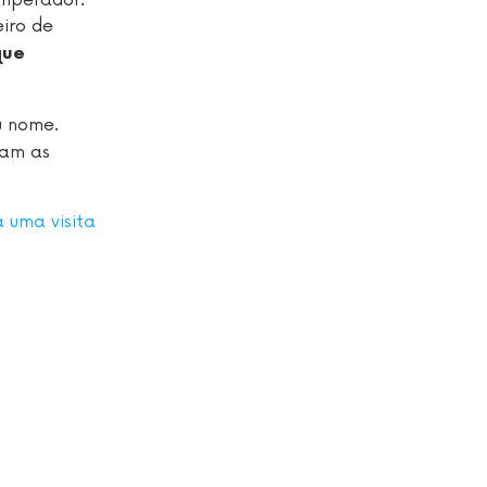
eiro de
que
u nome.
ram as
a uma visita