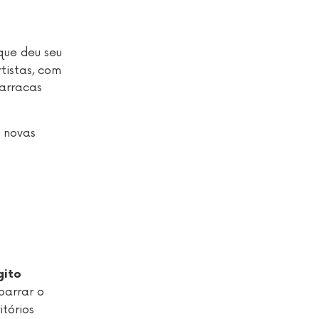
que deu seu
tistas, com
arracas
 novas
gito
barrar o
tórios