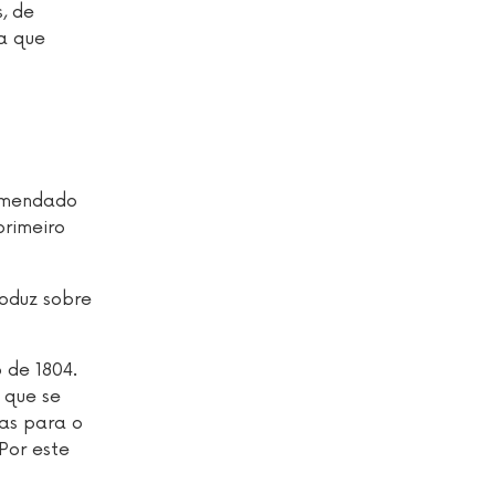
, de
ta que
comendado
primeiro
roduz sobre
 de 1804.
 que se
as para o
Por este