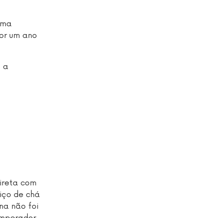
Uma
por um ano
 a
direta com
viço de chá
na não foi
Imperador.