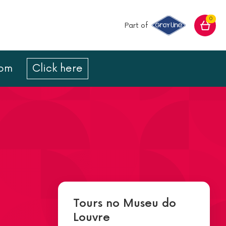
0
Part of
com
Click here
Tours no Museu do
Louvre