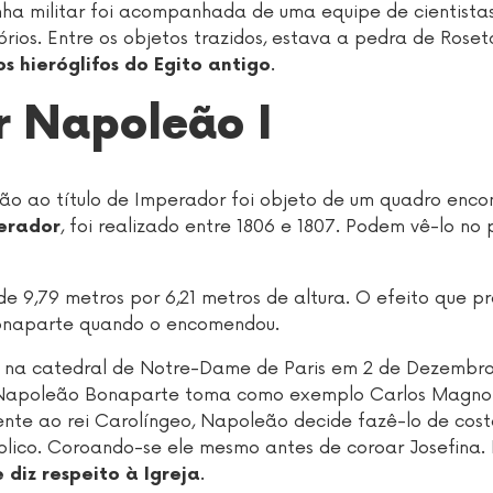
ha militar foi acompanhada de uma equipe de cientistas
órios. Entre os objetos trazidos, estava a pedra de Rose
.
os hieróglifos do Egito antigo
 Napoleão I
o ao título de Imperador foi objeto de um quadro en
, foi realizado entre 1806 e 1807. Podem vê-lo no 
erador
 9,79 metros por 6,21 metros de altura. O efeito que p
Bonaparte quando o encomendou.
 na catedral de Notre-Dame de Paris em 2 de Dezembro
Napoleão Bonaparte toma como exemplo Carlos Magno
te ao rei Carolíngeo, Napoleão decide fazê-lo de cost
blico. Coroando-se ele mesmo antes de coroar Josefina. 
.
diz respeito à Igreja