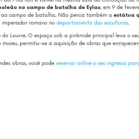
, em 9 de fever
oleão no campo de batalha de Eylau
sita ao campo de batalha. Não perca também a
estátua 
 imperador romano no
departamento das esculturas
.
do Louvre. O espaço sob a pirâmide principal leva o se
seu, permitiu-se a aquisição de obras que enriquece
andes obras, você pode
reservar online o seu ingresso par