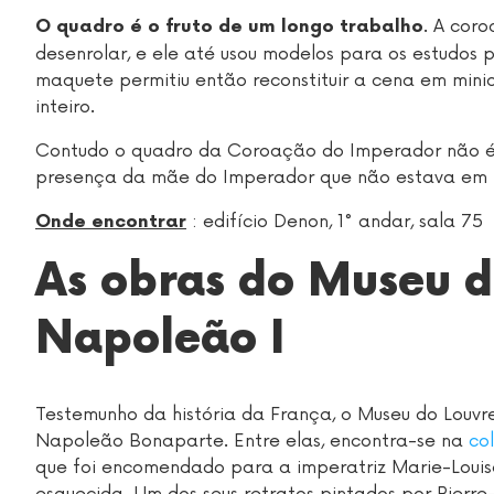
. A cor
O quadro é o fruto de um longo trabalho
desenrolar, e ele até usou modelos para os estudos 
maquete permitiu então reconstituir a cena em mini
inteiro.
Contudo o quadro da Coroação do Imperador não é 
presença da mãe do Imperador que não estava em 
: edifício Denon, 1° andar, sala 75
Onde encontrar
As obras do Museu d
Napoleão I
Testemunho da história da França, o Museu do Louvr
Napoleão Bonaparte. Entre elas, encontra-se na
co
que foi encomendado para a imperatriz Marie-Louis
esquecida. Um dos seus retratos pintados por Pierr