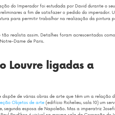
oação do Imperador foi estudada por David durante o seu
preliminares a fim de satisfazer o pedido do imperador. 
atura para permitir trabalhar na realização da pintura 
tão realista assim. Detalhes foram acrescentados como
Notre-Dame de Paris.
o Louvre ligadas a
e dispõe de várias obras de arte que têm um a relação 
leção Objetos de arte
(edifício Richelieu, sala 10) um ser
e, segunda esposa de Napoleão. Mas a imperatriz Josefi
e-Paul Prud'hon é visível na mesma sala da Coroação do 