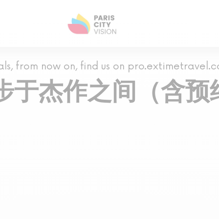
als, from now on, find us on pro.extimetravel.
步于杰作之间（含预