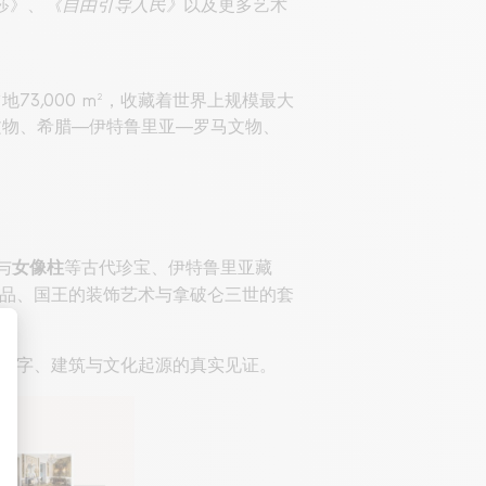
莎》、
《自由引导人民》
以及更多艺术
3,000 m²，收藏着世界上规模最大
文物、希腊—伊特鲁里亚—罗马文物、
与
等古代珍宝、伊特鲁里亚藏
女像柱
品、国王的装饰艺术与拿破仑三世的套
文字、建筑与文化起源的真实见证。