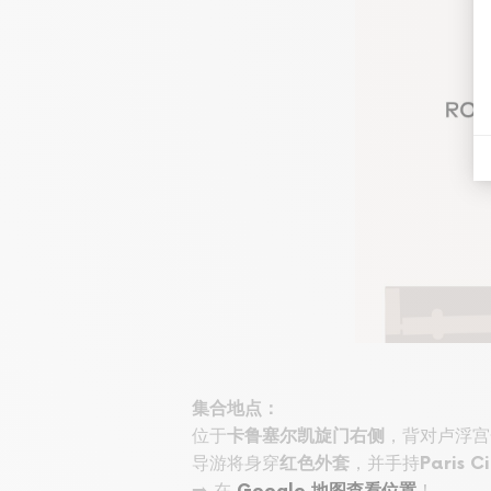
集合地点：
位于
，背对卢浮宫
卡鲁塞尔凯旋门右侧
导游将身穿
，并手持
红色外套
Paris C
➡️ 在
！