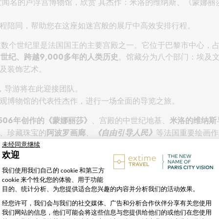
世闻名的卢浮宫博物馆，欣赏 其杰作：米洛的维纳斯、《蒙娜丽
全程陪同，帮助您在这座如迷宫般的展厅中高效安排行程。
在数个世纪里是法国国王的主要宫殿之一。它位于巴黎市中心，占地7
。馆藏分为八个部门：埃及
世纪、跨越9,000多年的人类历史
及装饰艺术。
，导游将在此迎接团队。
观博物馆的代表性杰作，进行一场全面的导览之旅。
、宫殿的中世纪地基、
1506年创作的《蒙娜丽莎》
米洛的维纳斯
、珍藏珠宝的
、
等法国重要绘画作
阿波罗画廊
《自由引导人民》
雕塑。
波斯等文明以及近东艺术，探索古代近东的丰富历史，这些都是