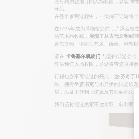
充分利用您预订的入场权限，参观 举
珍品。
在整个参观过程中，一位持证导游将
在1793年成为博物馆之前，卢浮宫曾
的艺术品收藏，
展现了从古代文明到19
近东文物、伊斯兰艺术、绘画、雕塑以
请在
与您的导游会合
卡鲁塞尔凯旋门
凭借预订入场权限，导游将带您直接参
行程包含不可错过的亮点：
达·芬奇于
品、拥有
与木乃伊的法老埃及
坐姿书吏
房，以及里什利厄馆翼及其壮丽的法国
我们还将通过美索不达米亚、叙利亚、