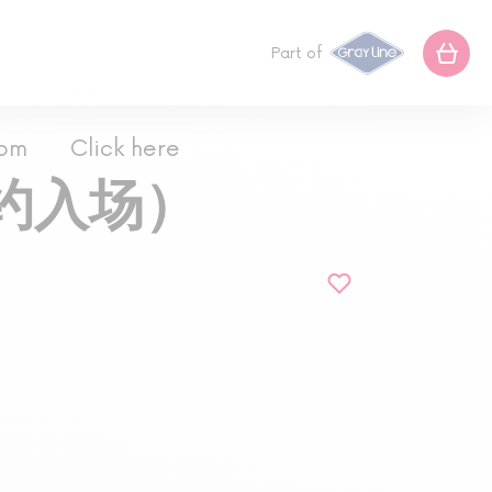
Part of
com
Click here
约入场）