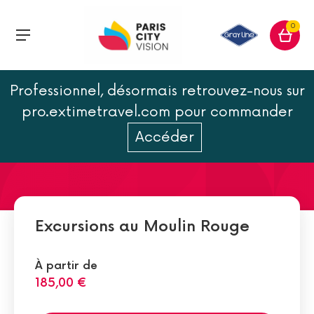
0
Professionnel, désormais retrouvez-nous sur
Toulouse Lautrec: le peintre
pro.extimetravel.com pour commander
du Moulin Rouge
Accéder
Excursions au Moulin Rouge
À partir de
185,00 €