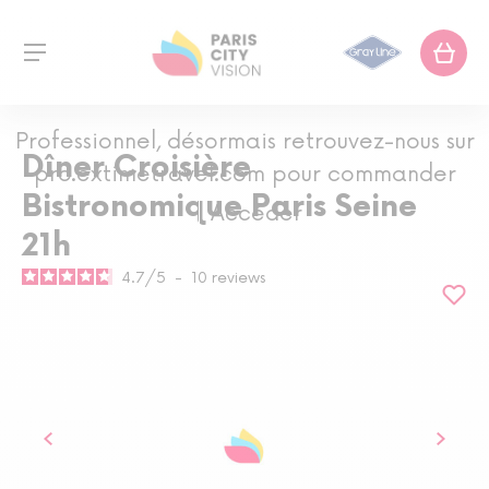
Professionnel, désormais retrouvez-nous sur
Dîner Croisière
pro.extimetravel.com pour commander
Bistronomique Paris Seine
Accéder
21h
4.7
/
5
-
10
reviews