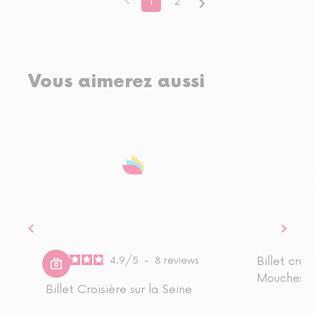
1
2
Vous aimerez aussi
4.9
/
5
-
8
reviews
Billet cro
Mouches®
Billet Croisière sur la Seine