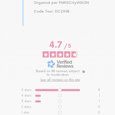
Organisé par PARISCityVISION
Code Tour: DC21HB
4.7
/
5
Based on
10
reviews subject
to moderation
See all reviews on this site
5
stars
8
4
stars
1
3
stars
1
2
stars
0
1
star
0