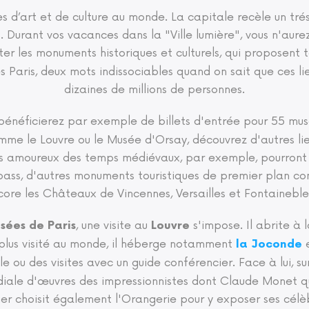
les d’art et de culture au monde. La capitale recèle un tr
s. Durant vos vacances dans la "Ville lumière", vous n'aur
er les monuments historiques et culturels, qui proposent t
Paris, deux mots indissociables quand on sait que ces lieu
dizaines de millions de personnes.
 bénéficierez par exemple de billets d'entrée pour 55 m
omme le Louvre ou le Musée d'Orsay, découvrez d'autres li
 Les amoureux des temps médiévaux, par exemple, pourron
 pass, d'autres monuments touristiques de premier plan 
core les Châteaux de Vincennes, Versailles et Fontaineble
, une visite au
s'impose. Il abrite à 
usées de Paris
Louvre
 plus visité au monde, il héberge notamment
e
la Joconde
e ou des visites avec un guide conférencier. Face à lui, su
diale d'œuvres des impressionnistes dont Claude Monet qu
er choisit également l'Orangerie pour y exposer ses célè