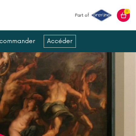
0
Part of
ur commander
Accéder