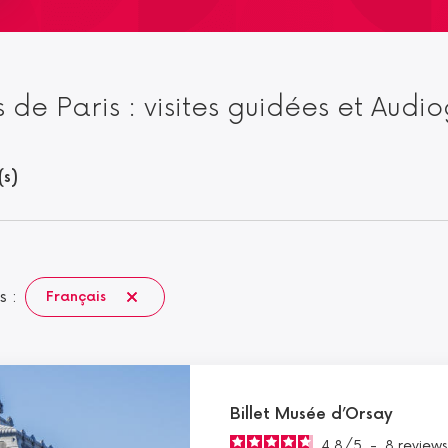
 de Paris : visites guidées et Audi
(s)
s :
Français
Billet Musée d’Orsay
4.8
/
5
-
8
reviews