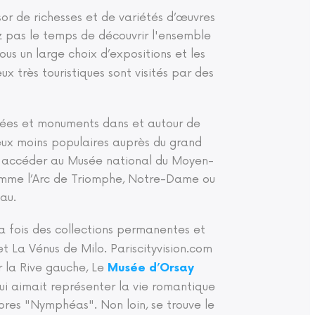
ésor de richesses et de variétés d’œuvres
ez pas le temps de découvrir l'ensemble
ous un large choix d’expositions et les
x très touristiques sont visités par des
usées et monuments dans et autour de
eux moins populaires auprès du grand
t accéder au Musée national du Moyen-
comme l’Arc de Triomphe, Notre-Dame ou
au.
la fois des collections permanentes et
t La Vénus de Milo. Pariscityvision.com
r la Rive gauche, Le
Musée d’Orsay
i aimait représenter la vie romantique
bres "Nymphéas". Non loin, se trouve le