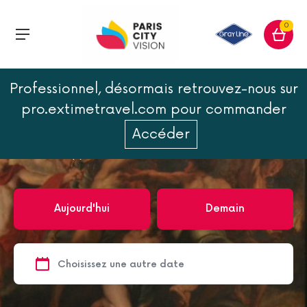
0
Professionnel, désormais retrouvez-nous sur
Accueil
Paris
Musées de Paris
Musée d'Orsay
pro.extimetravel.com pour commander
Musée d'Orsay
Accéder
1
excursion(s)
Aujourd'hui
Demain