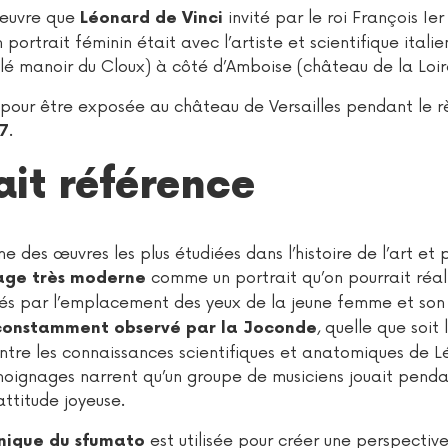
 œuvre que
invité par le roi François Ier
Léonard de Vinci
ortrait féminin était avec l’artiste et scientifique italie
é manoir du Cloux) à côté d’Amboise (château de la Loir
es pour être exposée au château de Versailles pendant le 
.
7
ait référence
 des œuvres les plus étudiées dans l’histoire de l’art et p
comme un portrait qu’on pourrait réal
age très moderne
és par l’emplacement des yeux de la jeune femme et son 
, quelle que soit 
e constamment observé par la Joconde
ntre les connaissances scientifiques et anatomiques de 
moignages narrent qu’un groupe de musiciens jouait penda
attitude joyeuse.
est utilisée pour créer une perspective
nique du sfumato