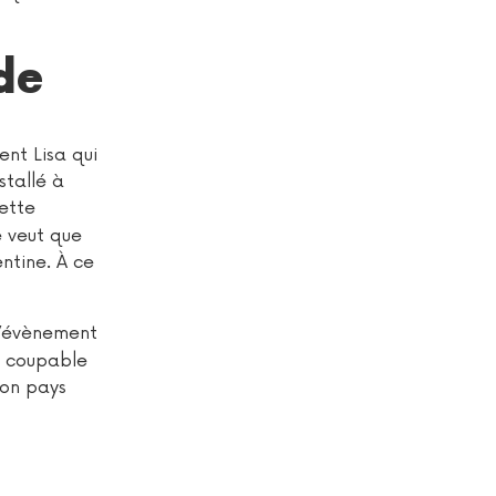
de
nt Lisa qui
stallé à
ette
e veut que
ntine. À ce
 l’évènement
e coupable
son pays