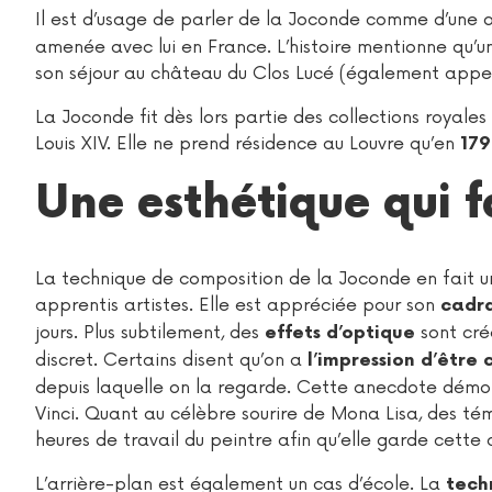
Il est d’usage de parler de la Joconde comme d’une
amenée avec lui en France. L’histoire mentionne qu’un p
son séjour au château du Clos Lucé (également appel
La Joconde fit dès lors partie des collections royal
Louis XIV. Elle ne prend résidence au Louvre qu’en
179
Une esthétique qui f
La technique de composition de la Joconde en fait une
apprentis artistes. Elle est appréciée pour son
cadr
jours. Plus subtilement, des
sont cré
effets d’optique
discret. Certains disent qu’on a
l’impression d’êtr
depuis laquelle on la regarde. Cette anecdote démo
Vinci. Quant au célèbre sourire de Mona Lisa, des té
heures de travail du peintre afin qu’elle garde cette 
L’arrière-plan est également un cas d’école. La
tech