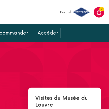
0
Part of
ur commander
Accéder
Visites du Musée du
Louvre