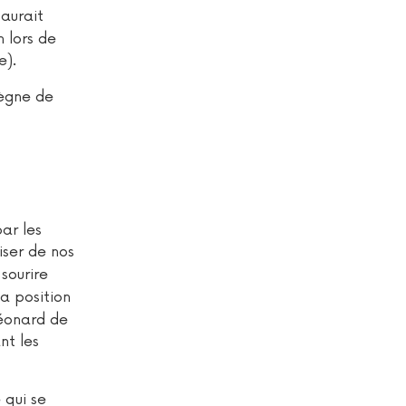
 aurait
n lors de
e).
règne de
ar les
iser de nos
sourire
la position
Léonard de
nt les
 qui se