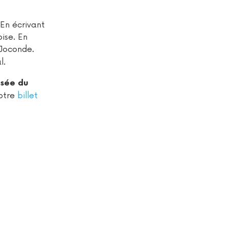
 En écrivant
ise. En
 Joconde.
l.
usée du
votre
billet