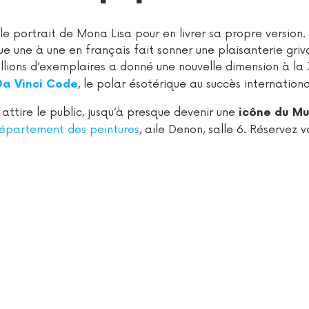
e portrait de Mona Lisa pour en livrer sa propre version.
ue une à une en français fait sonner une plaisanterie grivo
llions d’exemplaires a donné une nouvelle dimension à la
, le polar ésotérique au succès internationa
Da Vinci Code
attire le public, jusqu’à presque devenir une
icône du M
épartement des peintures
, aile Denon, salle 6. Réservez 