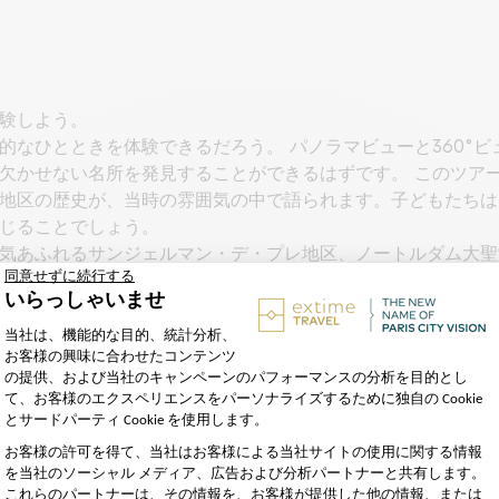
験しよう。
的なひとときを体験できるだろう。 パノラマビューと360°
欠かせない名所を発見することができるはずです。 このツア
地区の歴史が、当時の雰囲気の中で語られます。子どもたちは
じることでしょう。
気あふれるサンジェルマン・デ・プレ地区、ノートルダム大聖
できるはずです。
から1日に何便か出ています。パリ滞在中のご予定に合わせて、
あり、交通事情やその他の理由により変更になる場合があります
ランス語、英語、スペイン語、イタリア語、ドイツ語、ポルトガ
、スペイン語