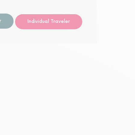
オーデ
r
Individual Traveler