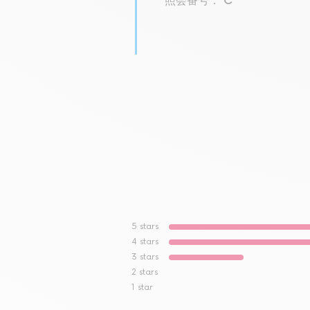
照会番号： C
5
stars
4
stars
3
stars
2
stars
1
star