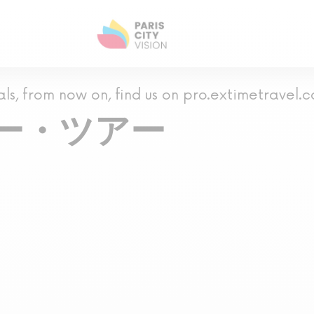
als, from now on, find us on pro.extimetravel.
ー・ツアー