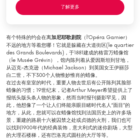
了解更多
有个特殊的约会在离
（l’Opéra Garnier）
加尼耶歌剧院
不远的地方等着您哪！它就是躲藏在大道街区(le quartier
des Grands Boulevards)，于1881建成的格雷万蜡像馆
（le Musée Grévin），馆内陈列着从爱因斯坦到甘地，
从迈克-杰克逊（Michael Jackson）到英国女王伊丽莎
白二世，不下300个人物惟妙惟肖的蜡像。
在过去有皇室的时代，重要人物去世后有公开陈列其脸部
蜡像的习惯；19世纪末，记者Arthur Meyer希望提供上了
报纸头版头条人物的形象，然而当时报刊摄影罕见，因
此，他想像了一个让人们终能亲眼目睹时代名人“面目”的
地方，从此，您就可以在蜡像馆找到法国历史上的许多场
景，重建的路易十六被囚禁之处或贞德的火刑，我们也可
以找到1900年代的经典装饰，意大利式的迷你剧场，大型
的大理石楼梯，还有巴洛克式圆柱的大厅等等。