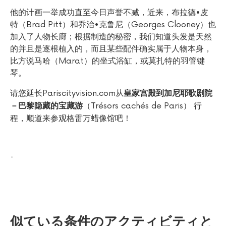
他的计画一举成功直至今日声誉不减，近来，布拉德•皮
特（Brad Pitt）和乔治•克鲁尼（Georges Clooney）也
加入了人物长廊；根据制造的秘密，我们知道头发是天然
的并且是逐根植入的，而且某些配件确实属于人物本身，
比方说马哈（Marat）的坐式浴缸，或莫扎特的羽管键
琴。
请您延长Pariscityvision.com从
皇家宫殿到加尼耶歌剧院
（Trésors cachés de Paris） 行
－巴黎隐藏的宝藏游
程，顺道来参观格雷万蜡像馆吧！
.
似ている条件のアクティビティと