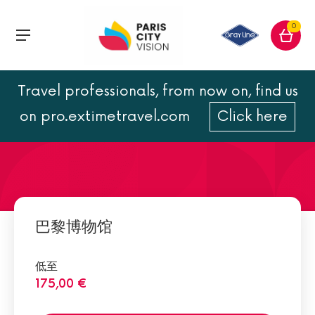
0
Travel professionals, from now on, find us
巴黎格雷万蜡像馆
on pro.extimetravel.com
Click here
巴黎博物馆
低至
175,00 €