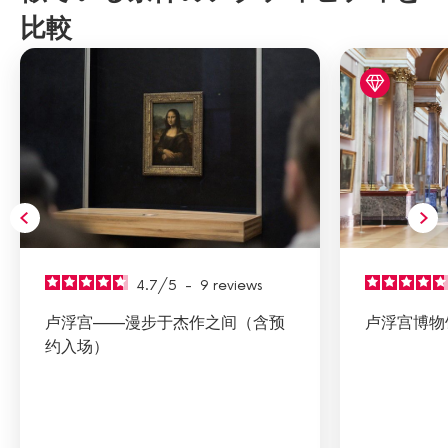
比較
4.7
/
5
-
9
reviews
卢浮宫——漫步于杰作之间（含预
卢浮宫博物
约入场）