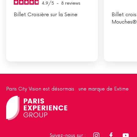
4.9
/
5
-
8
reviews
Billet Croisière sur la Seine
Billet cro
Mouches®
Paris City Vision est désormais une marque de Extime
Suivez-nous sur :