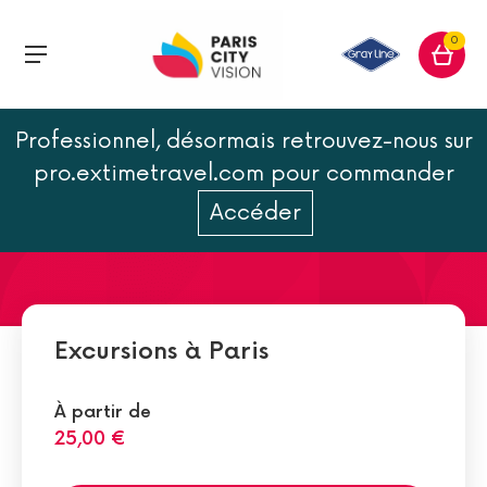
0
Professionnel, désormais retrouvez-nous sur
Découvrez le Métro de Paris
pro.extimetravel.com pour commander
: lignes, tracés, plans...
Accéder
Excursions à Paris
À partir de
25,00 €