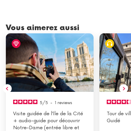
Vous aimerez aussi
5
/
5
-
1
reviews
Visite guidée de l’île de la Cité
Tour de vil
+ audio-guide pour découvrir
Guidé
Notre-Dame (entrée libre et